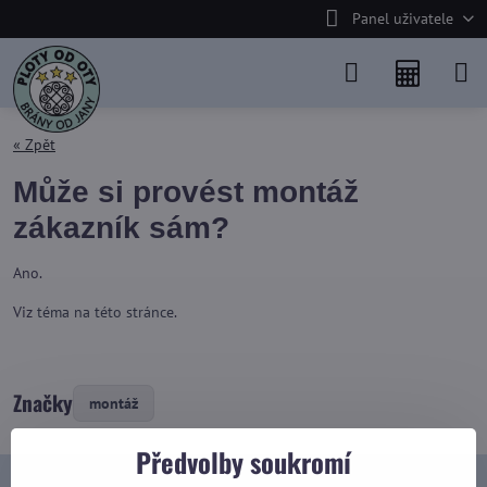
Panel uživatele
« Zpět
Může si provést montáž
zákazník sám?
Ano.
Viz
téma na této stránce
.
Značky
montáž
Předvolby soukromí