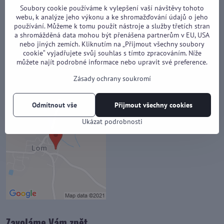
PLOTY OD OTY s.r.o.
Soubory cookie používáme k vylepšení vaší návštěvy tohoto
webu, k analýze jeho výkonu a ke shromažďování údajů o jeho
Lom 64
IČO
: 04787625
používání. Můžeme k tomu použít nástroje a služby třetích stran
390 02 Tábor
DIČ
: CZ04787625
a shromážděná data mohou být přenášena partnerům v EU, USA
E-mail: ota@plotyodoty.cz
Ota
: +420 603 115 020
nebo jiných zemích. Kliknutím na „Přijmout všechny soubory
cookie“ vyjadřujete svůj souhlas s tímto zpracováním. Níže
Web PLOTYodOTY.cz využívá i pro Vaše dobro SSL zabezpečenou
můžete najít podrobné informace nebo upravit své preference.
komunikaci.
Zásady ochrany soukromí
Pro zlepšování stránek využíváme cookies; více o
politice cookies
.
Odmítnout vše
Přijmout všechny cookies
Ukázat podrobnosti
Zavoláme Vám zpět