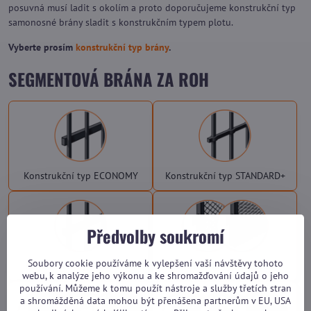
posuvná musí ladit s okolím a proto doporučujeme konstrukční typ
samonosné brány sladit s konstrukčním typem plotu.
Vyberte prosím
konstrukční typ brány
.
SEGMENTOVÁ BRÁNA ZA ROH
Konstrukční typ ECONOMY
Konstrukční typ STANDARD+
Předvolby soukromí
Soubory cookie používáme k vylepšení vaší návštěvy tohoto
Konstrukční typ PREMIUM
Konstrukční typ TAHOKOV
webu, k analýze jeho výkonu a ke shromažďování údajů o jeho
používání. Můžeme k tomu použít nástroje a služby třetích stran
a shromážděná data mohou být přenášena partnerům v EU, USA