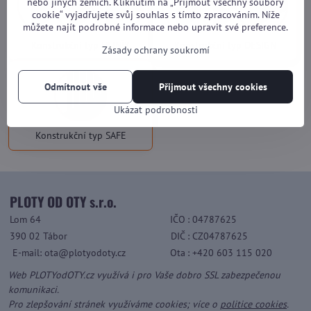
nebo jiných zemích. Kliknutím na „Přijmout všechny soubory
cookie“ vyjadřujete svůj souhlas s tímto zpracováním. Níže
můžete najít podrobné informace nebo upravit své preference.
Konstrukční typ HLINÍK
Konstrukční typ DESIGN
Zásady ochrany soukromí
Odmítnout vše
Přijmout všechny cookies
Ukázat podrobnosti
Konstrukční typ SAFE
PLOTY OD OTY s.r.o.
Lom 64
IČO
: 04787625
390 02 Tábor
DIČ
: CZ04787625
E-mail: ota@plotyodoty.cz
Ota
: +420 603 115 020
Web PLOTYodOTY.cz využívá i pro Vaše dobro SSL zabezpečenou
komunikaci.
Pro zlepšování stránek využíváme cookies; více o
politice cookies
.