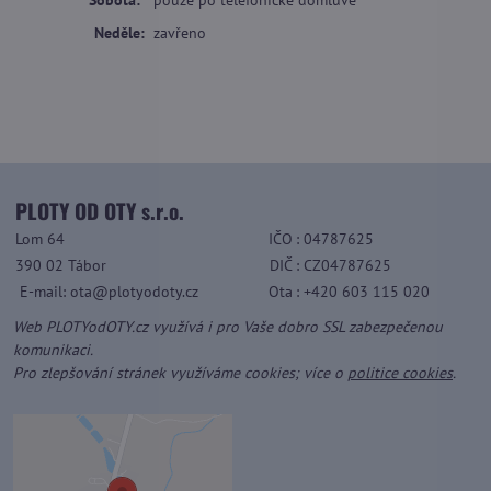
Sobota:
pouze po telefonické domluvě
Neděle:
zavřeno
PLOTY OD OTY s.r.o.
Lom 64
IČO
: 04787625
390 02 Tábor
DIČ
: CZ04787625
E-mail: ota@plotyodoty.cz
Ota
: +420 603 115 020
Web PLOTYodOTY.cz využívá i pro Vaše dobro SSL zabezpečenou
komunikaci.
Pro zlepšování stránek využíváme cookies; více o
politice cookies
.