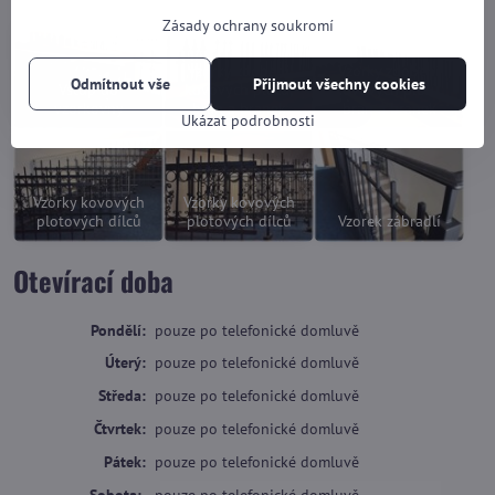
Zásady ochrany soukromí
Vzorky zdobení
Vzorky zdobení
Odmítnout vše
Přijmout všechny cookies
Vstup do
kovových plotů,
kovových plotů,
vzorkovny
bran a branek
bran a branek
Ukázat podrobnosti
Vzorky kovových
Vzorky kovových
plotových dílců
plotových dílců
Vzorek zábradlí
Otevírací doba
Pondělí:
pouze po telefonické domluvě
Úterý:
pouze po telefonické domluvě
Středa:
pouze po telefonické domluvě
Čtvrtek:
pouze po telefonické domluvě
Pátek:
pouze po telefonické domluvě