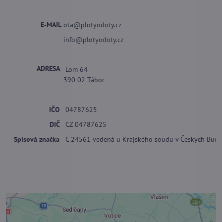
E-MAIL
ota@plotyodoty.cz
info@plotyodoty.cz
ADRESA
Lom 64
390 02 Tábor
IČO
04787625
DIČ
CZ 04787625
Spisová značka
C 24561 vedená u Krajského soudu v Českých Budě