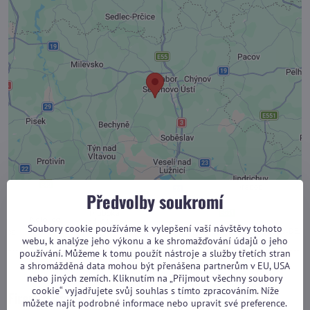
Externí obsah je blokován Volbami soukromí
Přejete si načíst externí obsah?
Povolit jednou
Povolit a zapamatovat - souhlas s druhem cookie:
Funkční
Otevřít obsah v novém okně
Předvolby soukromí
Soubory cookie používáme k vylepšení vaší návštěvy tohoto
webu, k analýze jeho výkonu a ke shromažďování údajů o jeho
používání. Můžeme k tomu použít nástroje a služby třetích stran
a shromážděná data mohou být přenášena partnerům v EU, USA
nebo jiných zemích. Kliknutím na „Přijmout všechny soubory
cookie“ vyjadřujete svůj souhlas s tímto zpracováním. Níže
Firemní vzorkovna
můžete najít podrobné informace nebo upravit své preference.