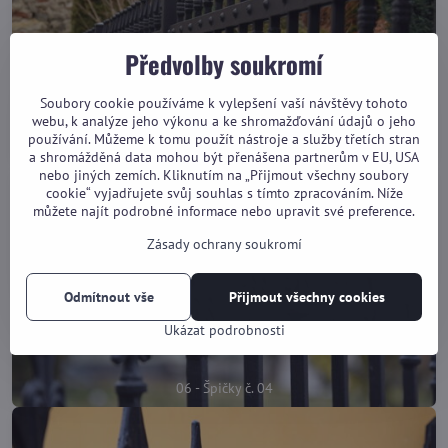
Předvolby soukromí
Soubory cookie používáme k vylepšení vaší návštěvy tohoto
webu, k analýze jeho výkonu a ke shromažďování údajů o jeho
používání. Můžeme k tomu použít nástroje a služby třetích stran
05 - Špičky č. 10
a shromážděná data mohou být přenášena partnerům v EU, USA
nebo jiných zemích. Kliknutím na „Přijmout všechny soubory
cookie“ vyjadřujete svůj souhlas s tímto zpracováním. Níže
můžete najít podrobné informace nebo upravit své preference.
Zásady ochrany soukromí
Odmítnout vše
Přijmout všechny cookies
Ukázat podrobnosti
06 - Špičky č. 04