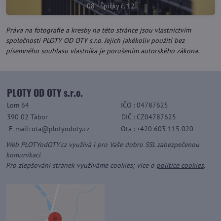
08 - Špičky č. 12
Práva na fotografie a kresby na této stránce jsou vlastnictvím
společnosti PLOTY OD OTY s.r.o. Jejich jakékoliv použití bez
písemného souhlasu vlastníka je porušením autorského zákona.
PLOTY OD OTY s.r.o.
Lom 64
IČO
: 04787625
390 02 Tábor
DIČ
: CZ04787625
E-mail: ota@plotyodoty.cz
Ota
: +420 603 115 020
Web PLOTYodOTY.cz využívá i pro Vaše dobro SSL zabezpečenou
komunikaci.
Pro zlepšování stránek využíváme cookies; více o
politice cookies
.