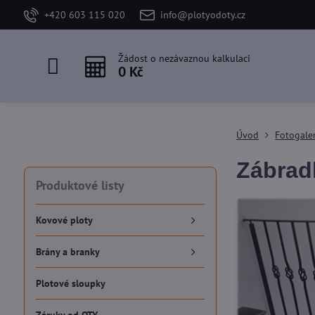
+420 603 115 020
info@plotyodoty.cz
Žádost o nezávaznou kalkulaci
0 Kč
Úvod
Fotogale
Zábradl
Produktové listy
Kovové ploty
Brány a branky
Plotové sloupky