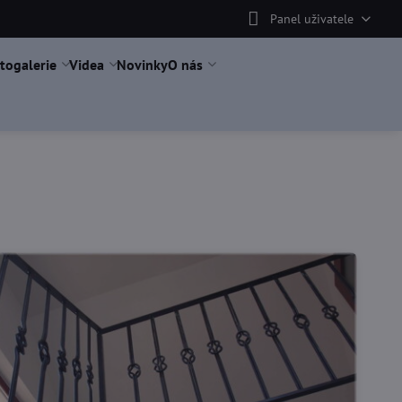
Panel uživatele
togalerie
Videa
Novinky
O nás