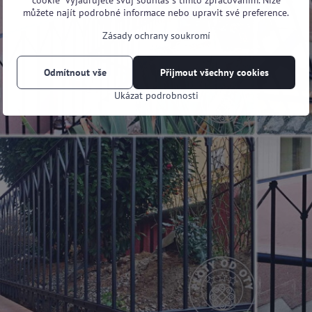
cookie“ vyjadřujete svůj souhlas s tímto zpracováním. Níže
můžete najít podrobné informace nebo upravit své preference.
Zásady ochrany soukromí
Odmítnout vše
Přijmout všechny cookies
Ukázat podrobnosti