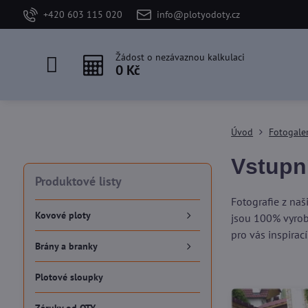
+420 603 115 020
info@plotyodoty.cz
Žádost o nezávaznou kalkulaci
0 Kč
Úvod
Fotogale
Vstupn
Produktové listy
Fotografie z na
Kovové ploty
jsou 100% vyrobe
pro vás inspirací
Brány a branky
Plotové sloupky