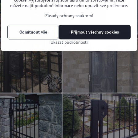
cookie“ vyjadřujete svůj souhlas s tímto zpracováním. Níže
můžete najít podrobné informace nebo upravit své preference.
Zásady ochrany soukromí
Odmítnout vše
Přijmout všechny cookies
Ukázat podrobnosti