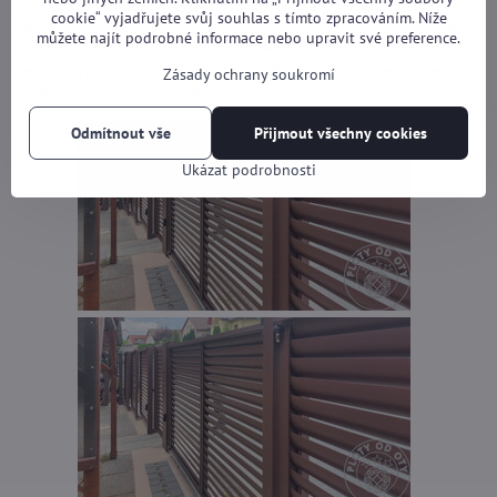
Za zmínku stojí i použitá výplň. Jedná se o speciální lamely
cookie“ vyjadřujete svůj souhlas s tímto zpracováním. Níže
kapkovitého tvaru, které umožňují omezený pohled zevnitř ven, jak
můžete najít podrobné informace nebo upravit své preference.
je vidět na fotografii. Tyto hliníkové lamely poskytují tuhou a
pevnou výplň, která bez jakékoliv doplňující konstrukce či rámu je
Zásady ochrany soukromí
využita i v bočních plotových polích.
Odmítnout vše
Přijmout všechny cookies
Ukázat podrobnosti