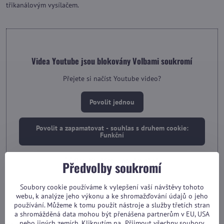
třikanálovým vysílačem.
Videa Youtube jsou blokovány Volbami soukromí
Přejete si načíst Youtube video?
Povolit jednou
Povolit a zapamatovat - souhlas s druhem cookie:
Funkční
Otevřít video v novém okně
Předvolby soukromí
Soubory cookie používáme k vylepšení vaší návštěvy tohoto
webu, k analýze jeho výkonu a ke shromažďování údajů o jeho
používání. Můžeme k tomu použít nástroje a služby třetích stran
a shromážděná data mohou být přenášena partnerům v EU, USA
nebo jiných zemích. Kliknutím na „Přijmout všechny soubory