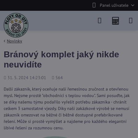
Panel uživatele
Novinky
Bránový komplet jaký nikde
neuvidíte
Přidáno
Počet
31. 5. 2024 14:23:01
564
shlédnutí
Další zákazník, který oceňuje naší řemeslnou zručnost a otevřenou
mysl. Nejsme prostě "obchodníci s teplou vodou". Sami posuďte, jak
se díky našemu týmu podařilo vyřešit potřebu zákazníka - chránit
celkem 3 samostatné vjezdy. Díky naší zakázkové výrobě se nemusí
zákazník omezovat na běžné či běžně dostupné prefabrikované
řešení. Může si prostě vymýšlet a najdeme pro každého elegantní
líbivé řešení za rozumnou cenu.