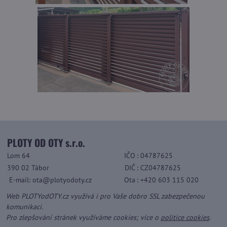
PLOTY OD OTY s.r.o.
Lom 64
IČO
: 04787625
390 02 Tábor
DIČ
: CZ04787625
E-mail: ota@plotyodoty.cz
Ota
: +420 603 115 020
Web PLOTYodOTY.cz využívá i pro Vaše dobro SSL zabezpečenou
komunikaci.
Pro zlepšování stránek využíváme cookies; více o
politice cookies
.