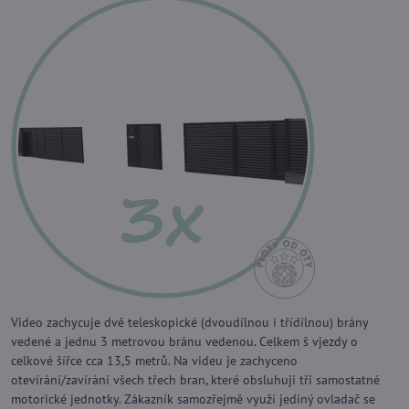
Video zachycuje dvě teleskopické (dvoudílnou i třídílnou) brány
vedené a jednu 3 metrovou bránu vedenou. Celkem š vjezdy o
celkové šířce cca 13,5 metrů. Na videu je zachyceno
otevírání/zavírání všech třech bran, které obsluhují tři samostatné
motorické jednotky. Zákazník samozřejmě využí jediný ovladač se