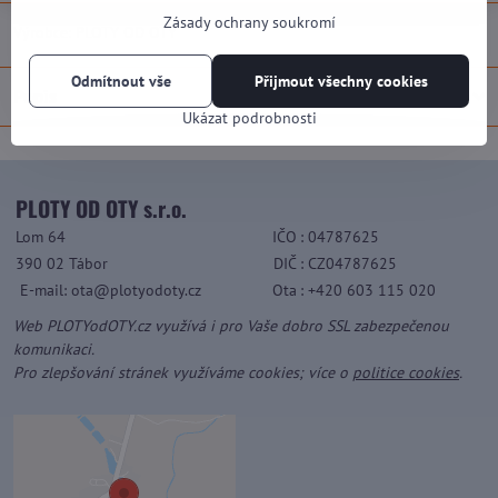
Zásady ochrany soukromí
Výrobce:
PLOTY OD OTY
Odmítnout vše
Přijmout všechny cookies
Popis
Ukázat podrobnosti
PLOTY OD OTY s.r.o.
Lom 64
IČO
: 04787625
390 02 Tábor
DIČ
: CZ04787625
E-mail: ota@plotyodoty.cz
Ota
: +420 603 115 020
Web PLOTYodOTY.cz využívá i pro Vaše dobro SSL zabezpečenou
komunikaci.
Pro zlepšování stránek využíváme cookies; více o
politice cookies
.