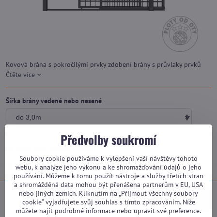
Kovová brána s pokročilými prvky zdobení brány s průvlaky prvků
Čtěte více
Šířka brány vedené nebo nesené
Předvolby soukromí
Na dotaz (dle vytížení výroby)
Soubory cookie používáme k vylepšení vaší návštěvy tohoto
65 040 Kč
webu, k analýze jeho výkonu a ke shromažďování údajů o jeho
používání. Můžeme k tomu použít nástroje a služby třetích stran
a shromážděná data mohou být přenášena partnerům v EU, USA
nebo jiných zemích. Kliknutím na „Přijmout všechny soubory
kalkulace
cookie“ vyjadřujete svůj souhlas s tímto zpracováním. Níže
můžete najít podrobné informace nebo upravit své preference.