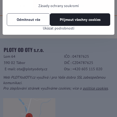
kalkulace
bm
Zásady ochrany soukromí
Odmítnout vše
Přijmout všechny cookies
Výrobce:
PLOTY OD OTY
Ukázat podrobnosti
PLOTY OD OTY s.r.o.
Lom 64
IČO
: 04787625
390 02 Tábor
DIČ
: CZ04787625
E-mail: ota@plotyodoty.cz
Ota
: +420 603 115 020
Web PLOTYodOTY.cz využívá i pro Vaše dobro SSL zabezpečenou
komunikaci.
Pro zlepšování stránek využíváme cookies; více o
politice cookies
.