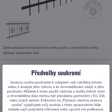
Zjednodušená konstrukce kovového plotu s pokročilými prvky
zdobení plotového dílu
Výška plotu
Předvolby soukromí
Soubory cookie používáme k vylepšení vaší návštěvy tohoto
webu, k analýze jeho výkonu a ke shromažďování údajů o jeho
Na dotaz (dle vytížení výroby)
používání. Můžeme k tomu použít nástroje a služby třetích stran
a shromážděná data mohou být přenášena partnerům v EU, USA
4 460 Kč
nebo jiných zemích. Kliknutím na „Přijmout všechny soubory
cookie“ vyjadřujete svůj souhlas s tímto zpracováním. Níže
můžete najít podrobné informace nebo upravit své preference.