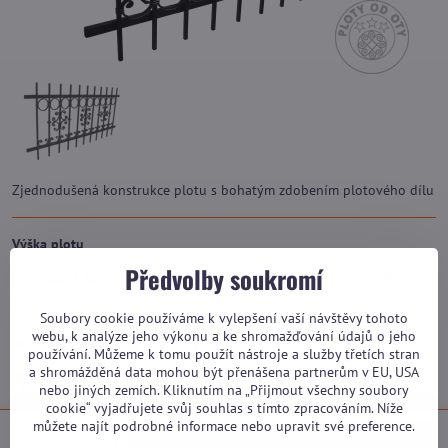
Zjednodušená konstrukce plotu s bohatým zdobením plotového dílu
Výška plotu
Předvolby soukromí
Soubory cookie používáme k vylepšení vaší návštěvy tohoto
webu, k analýze jeho výkonu a ke shromažďování údajů o jeho
Na dotaz (dle vytížení výroby)
používání. Můžeme k tomu použít nástroje a služby třetích stran
a shromážděná data mohou být přenášena partnerům v EU, USA
4 870 Kč
nebo jiných zemích. Kliknutím na „Přijmout všechny soubory
cookie“ vyjadřujete svůj souhlas s tímto zpracováním. Níže
můžete najít podrobné informace nebo upravit své preference.
bm