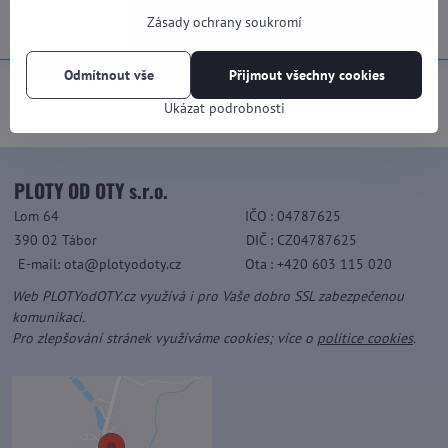
kalkulace
bm
Zásady ochrany soukromí
Odmítnout vše
Přijmout všechny cookies
Výrobce:
PLOTY OD OTY
Ukázat podrobnosti
PLOTY OD OTY s.r.o.
Lom 64
IČO
: 04787625
390 02 Tábor
DIČ
: CZ04787625
E-mail: ota@plotyodoty.cz
Ota
: +420 603 115 020
Web PLOTYodOTY.cz využívá i pro Vaše dobro SSL zabezpečenou
komunikaci.
Pro zlepšování stránek využíváme cookies; více o
politice cookies
.