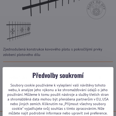
Zjednodušená konstrukce kovového plotu s pokročilými prvky
zdobení plotového dílu
Výška plotu
Předvolby soukromí
Soubory cookie používáme k vylepšení vaší návštěvy tohoto
webu, k analýze jeho výkonu a ke shromažďování údajů o jeho
Na dotaz (dle vytížení výroby)
používání. Můžeme k tomu použít nástroje a služby třetích stran
a shromážděná data mohou být přenášena partnerům v EU, USA
4 470 Kč
nebo jiných zemích. Kliknutím na „Přijmout všechny soubory
cookie“ vyjadřujete svůj souhlas s tímto zpracováním. Níže
můžete najít podrobné informace nebo upravit své preference.