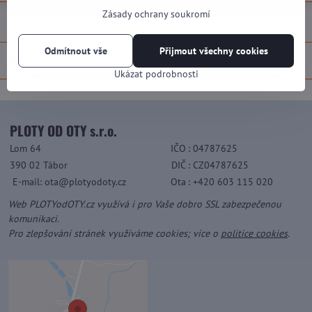
Zásady ochrany soukromí
Výrobce:
PLOTY OD OTY
Odmítnout vše
Přijmout všechny cookies
Popis
Ukázat podrobnosti
PLOTY OD OTY s.r.o.
Lom 64
IČO
: 04787625
390 02 Tábor
DIČ
: CZ04787625
E-mail: ota@plotyodoty.cz
Ota
: +420 603 115 020
Web PLOTYodOTY.cz využívá i pro Vaše dobro SSL zabezpečenou
komunikaci.
Pro zlepšování stránek využíváme cookies; více o
politice cookies
.