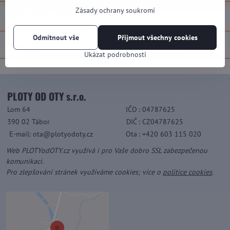
Zásady ochrany soukromí
Výrobce:
PLOTY OD OTY
Odmítnout vše
Přijmout všechny cookies
Popis
Ukázat podrobnosti
PLOTY OD OTY s.r.o.
Lom 64
IČO
: 04787625
390 02 Tábor
DIČ
: CZ04787625
E-mail: ota@plotyodoty.cz
Ota
: +420 603 115 020
Web PLOTYodOTY.cz využívá i pro Vaše dobro SSL zabezpečenou
komunikaci.
Pro zlepšování stránek využíváme cookies; více o
politice cookies
.