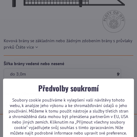
Kovová brány se základním nebo žádným zdobením brány s průvlaky
prvků
Čtěte více
Šířka brány vedené nebo nesené
Předvolby soukromí
Na dotaz (dle vytížení výroby)
Soubory cookie používáme k vylepšení vaší návštěvy tohoto
45 990 Kč
webu, k analýze jeho výkonu a ke shromažďování údajů o jeho
používání. Můžeme k tomu použít nástroje a služby třetích stran
a shromážděná data mohou být přenášena partnerům v EU, USA
nebo jiných zemích. Kliknutím na „Přijmout všechny soubory
kalkulace
cookie“ vyjadřujete svůj souhlas s tímto zpracováním. Níže
můžete najít podrobné informace nebo upravit své preference.