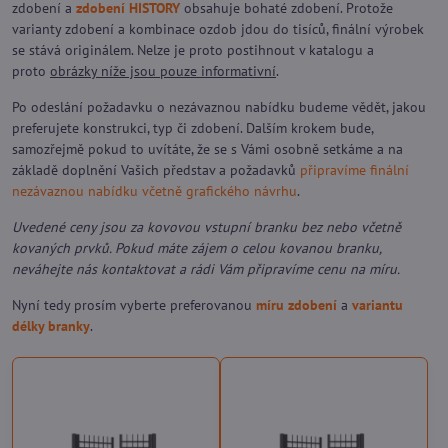
zdobení a
zdobení HISTORY
obsahuje bohaté zdobení. Protože
varianty zdobení a kombinace ozdob jdou do tisíců, finální výrobek
se stává originálem. Nelze je proto postihnout v katalogu a
proto
obrázky níže jsou pouze informativní
.
Po odeslání požadavku o nezávaznou nabídku budeme vědět, jakou
preferujete konstrukci, typ či zdobení. Dalším krokem bude,
samozřejmě pokud to uvítáte, že se s Vámi osobně setkáme a na
základě doplnění Vašich představ a požadavků
připravíme finální
nezávaznou nabídku včetně grafického návrhu
.
Uvedené ceny jsou za kovovou vstupní branku bez nebo včetně
kovaných prvků. Pokud máte zájem o celou kovanou branku,
neváhejte nás kontaktovat a rádi Vám připravíme cenu na míru.
Nyní tedy prosím vyberte preferovanou
míru zdobení
a
variantu
délky branky
.