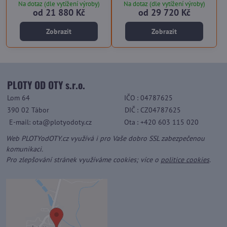
Na dotaz (dle vytížení výroby)
Na dotaz (dle vytížení výroby)
od 21 880 Kč
od 29 720 Kč
Zobrazit
Zobrazit
PLOTY OD OTY s.r.o.
Lom 64
IČO
: 04787625
390 02 Tábor
DIČ
: CZ04787625
E-mail: ota@plotyodoty.cz
Ota
: +420 603 115 020
Web PLOTYodOTY.cz využívá i pro Vaše dobro SSL zabezpečenou
komunikaci.
Pro zlepšování stránek využíváme cookies; více o
politice cookies
.