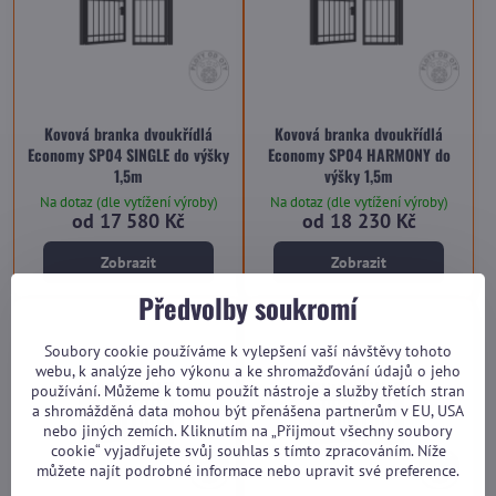
Kovová branka dvoukřídlá
Kovová branka dvoukřídlá
Economy SP04 SINGLE do výšky
Economy SP04 HARMONY do
1,5m
výšky 1,5m
Na dotaz (dle vytížení výroby)
Na dotaz (dle vytížení výroby)
od 17 580 Kč
od 18 230 Kč
Zobrazit
Zobrazit
Předvolby soukromí
Soubory cookie používáme k vylepšení vaší návštěvy tohoto
webu, k analýze jeho výkonu a ke shromažďování údajů o jeho
používání. Můžeme k tomu použít nástroje a služby třetích stran
a shromážděná data mohou být přenášena partnerům v EU, USA
nebo jiných zemích. Kliknutím na „Přijmout všechny soubory
cookie“ vyjadřujete svůj souhlas s tímto zpracováním. Níže
můžete najít podrobné informace nebo upravit své preference.