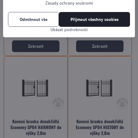
Zásady ochrany soukromí
Kovová branka dvoukřídlá
Kovová branka dvoukřídlá
Economy SP04 HISTORY do
Economy SP04 SINGLE do výšky
Odmítnout vše
Přijmout všechny cookies
výšky 1,5m
2,0m
Na dotaz (dle vytížení výroby)
Na dotaz (dle vytížení výroby)
Ukázat podrobnosti
od 24 770 Kč
od 21 100 Kč
Zobrazit
Zobrazit
Kovová branka dvoukřídlá
Kovová branka dvoukřídlá
Economy SP04 HARMONY do
Economy SP04 HISTORY do
výšky 2,0m
výšky 2,0m