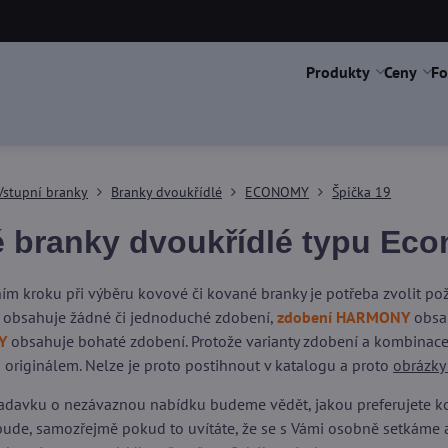
Produkty
Ceny
Fo
Vstupní branky
Branky dvoukřídlé
ECONOMY
Špička 19
 branky dvoukřídlé typu Eco
ím kroku při výběru kovové či kované branky je potřeba zvolit p
obsahuje žádné či jednoduché zdobení,
zdobení HARMONY
obsah
Y
obsahuje bohaté zdobení. Protože varianty zdobení a kombinace 
 originálem. Nelze je proto postihnout v katalogu a proto
obrázky
adavku o nezávaznou nabídku budeme vědět, jakou preferujete kons
ude, samozřejmě pokud to uvítáte, že se s Vámi osobně setkáme 