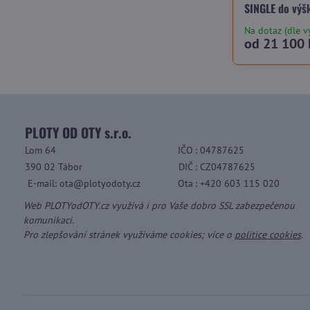
SINGLE do výš
Na dotaz (dle v
od 21 100 
PLOTY OD OTY s.r.o.
Lom 64
IČO
: 04787625
390 02 Tábor
DIČ
: CZ04787625
E-mail: ota@plotyodoty.cz
Ota
: +420 603 115 020
Web PLOTYodOTY.cz využívá i pro Vaše dobro SSL zabezpečenou
komunikaci.
Pro zlepšování stránek využíváme cookies; více o
politice cookies
.