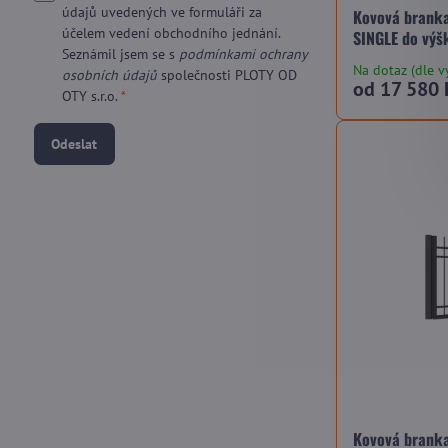
údajů uvedených ve formuláři za
Kovová branka
účelem vedení obchodního jednání.
SINGLE do výš
Seznámil jsem se s
podmínkami ochrany
Na dotaz (dle v
osobních údajů
společnosti PLOTY OD
od 17 580 
OTY s.r.o.
*
Odeslat
Kovová branka