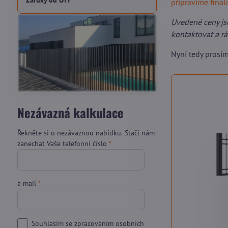
Záruky od OTY
připravíme finá
Uvedené ceny js
kontaktovat a r
Nyní tedy prosí
Nezávazná kalkulace
Řekněte si o nezávaznou nabídku. Stačí nám
zanechat Vaše telefonní číslo
*
a mail
*
Souhlasím se zpracováním osobních