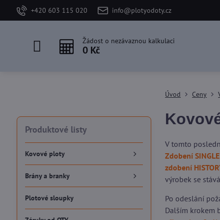
+420 603 115 020
info@plotyodoty.cz
Žádost o nezávaznou kalkulaci
0 Kč
Úvod
Ceny
Kovové
Produktové listy
V tomto posledn
Kovové ploty
Zdobení SINGLE
zdobení HISTOR
Brány a branky
výrobek se stává
Plotové sloupky
Po odeslání pož
Dalším krokem b