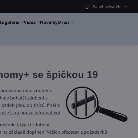
Panel uživatele
togalerie
Videa
Novinky
O nás
nomy+ se špičkou 19
ožadovanou míru zdobení.
uje bohatší zdobení a
ozdob jdou do tisíců, finální
 níže jsou pouze informativní
.
trukci, typ či zdobení.
a na základě doplnění Vašich představ a požadavků