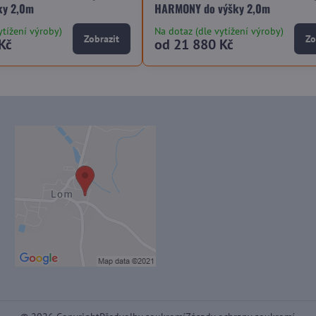
ky 2,0m
HARMONY do výšky 2,0m
ytížení výroby)
Na dotaz (dle vytížení výroby)
Zobrazit
Zo
Kč
od 21 880 Kč