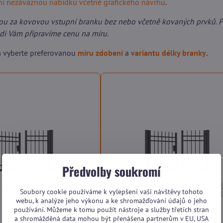
lní nezávaznou nabídku včetně grafického návrhu
.
ou za kovovou vstupní branku bez nebo včetně kovaných prvků. 
ádi Vám připravíme cenu na míru.
m vyberte preferovanou
míru zdobení
a
variantu délky branky
.
Předvolby soukromí
Soubory cookie používáme k vylepšení vaší návštěvy tohoto
webu, k analýze jeho výkonu a ke shromažďování údajů o jeho
používání. Můžeme k tomu použít nástroje a služby třetích stran
a shromážděná data mohou být přenášena partnerům v EU, USA