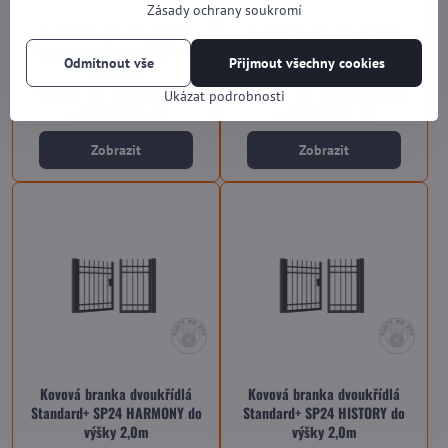
Zásady ochrany soukromí
Kovová branka dvoukřídlá
Kovová branka dvoukřídlá
Standard+ SP24 HISTORY do
Standard+ SP24 SINGLE do
Odmítnout vše
Přijmout všechny cookies
výšky 1,5m
výšky 2,0m
Na dotaz (dle vytížení výroby)
Na dotaz (dle vytížení výroby)
Ukázat podrobnosti
od 27 990 Kč
od 23 840 Kč
Zobrazit
Zobrazit
Kovová branka dvoukřídlá
Kovová branka dvoukřídlá
Standard+ SP24 HARMONY do
Standard+ SP24 HISTORY do
výšky 2,0m
výšky 2,0m