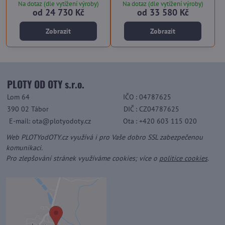
Na dotaz (dle vytížení výroby)
Na dotaz (dle vytížení výroby)
od 24 730 Kč
od 33 580 Kč
Zobrazit
Zobrazit
PLOTY OD OTY s.r.o.
Lom 64
IČO
: 04787625
390 02 Tábor
DIČ
: CZ04787625
E-mail: ota@plotyodoty.cz
Ota
: +420 603 115 020
Web PLOTYodOTY.cz využívá i pro Vaše dobro SSL zabezpečenou
komunikaci.
Pro zlepšování stránek využíváme cookies; více o
politice cookies
.