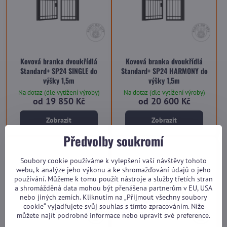
Kovová branka dvoukřídlá
Kovová branka dvoukřídlá
Standard+ SP24 SINGLE do
Standard+ SP24 HARMONY do
výšky 1,5m
výšky 1,5m
Na dotaz (dle vytížení výroby)
Na dotaz (dle vytížení výroby)
od 19 850 Kč
od 20 600 Kč
Zobrazit
Zobrazit
Předvolby soukromí
Soubory cookie používáme k vylepšení vaší návštěvy tohoto
webu, k analýze jeho výkonu a ke shromažďování údajů o jeho
používání. Můžeme k tomu použít nástroje a služby třetích stran
a shromážděná data mohou být přenášena partnerům v EU, USA
nebo jiných zemích. Kliknutím na „Přijmout všechny soubory
cookie“ vyjadřujete svůj souhlas s tímto zpracováním. Níže
můžete najít podrobné informace nebo upravit své preference.