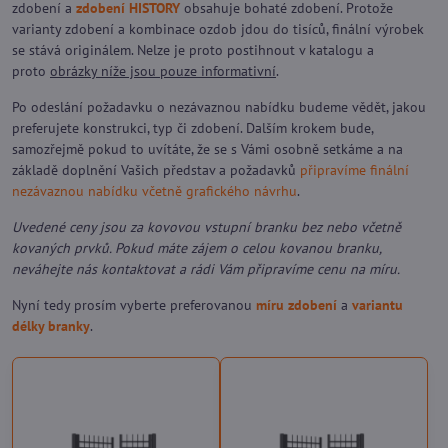
zdobení a
zdobení HISTORY
obsahuje bohaté zdobení. Protože
varianty zdobení a kombinace ozdob jdou do tisíců, finální výrobek
se stává originálem. Nelze je proto postihnout v katalogu a
proto
obrázky níže jsou pouze informativní
.
Po odeslání požadavku o nezávaznou nabídku budeme vědět, jakou
preferujete konstrukci, typ či zdobení. Dalším krokem bude,
samozřejmě pokud to uvítáte, že se s Vámi osobně setkáme a na
základě doplnění Vašich představ a požadavků
připravíme finální
nezávaznou nabídku včetně grafického návrhu
.
Uvedené ceny jsou za kovovou vstupní branku bez nebo včetně
kovaných prvků. Pokud máte zájem o celou kovanou branku,
neváhejte nás kontaktovat a rádi Vám připravíme cenu na míru.
Nyní tedy prosím vyberte preferovanou
míru zdobení
a
variantu
délky branky
.