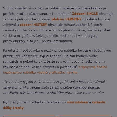
V tomto posledním kroku při výběru kovové či kované branky je
potřeba zvolit požadovanou míru zdobení.
Zdobení SINGLE
obsahuje
žádné či jednoduché zdobení,
zdobení HARMONY
obsahuje bohatší
zdobení a
zdobení HISTORY
obsahuje bohaté zdobení. Protože
varianty zdobení a kombinace ozdob jdou do tisíců, finální výrobek
se stává originálem. Nelze je proto postihnout v katalogu a
proto
obrázky níže jsou pouze informativní
.
Po odeslání požadavku o nezávaznou nabídku budeme vědět, jakou
preferujete konstrukci, typ či zdobení. Dalším krokem bude,
samozřejmě pokud to uvítáte, že se s Vámi osobně setkáme a na
základě doplnění Vašich představ a požadavků
připravíme finální
nezávaznou nabídku včetně grafického návrhu
.
Uvedené ceny jsou za kovovou vstupní branku bez nebo včetně
kovaných prvků. Pokud máte zájem o celou kovanou branku,
neváhejte nás kontaktovat a rádi Vám připravíme cenu na míru.
Nyní tedy prosím vyberte preferovanou
míru zdobení
a
variantu
délky branky
.