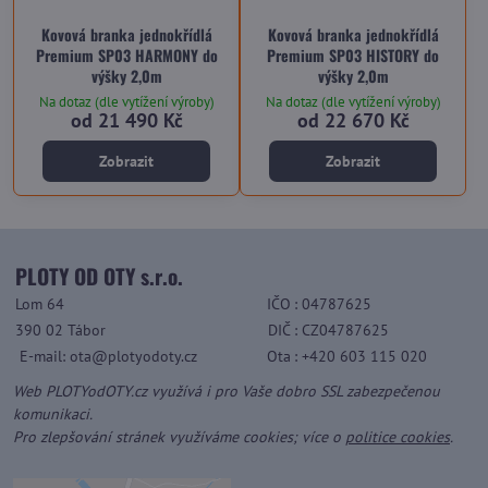
Kovová branka jednokřídlá
Kovová branka jednokřídlá
Premium SP03 HARMONY do
Premium SP03 HISTORY do
výšky 2,0m
výšky 2,0m
Na dotaz (dle vytížení výroby)
Na dotaz (dle vytížení výroby)
od 21 490 Kč
od 22 670 Kč
Zobrazit
Zobrazit
PLOTY OD OTY s.r.o.
Lom 64
IČO
: 04787625
390 02 Tábor
DIČ
: CZ04787625
E-mail: ota@plotyodoty.cz
Ota
: +420 603 115 020
Web PLOTYodOTY.cz využívá i pro Vaše dobro SSL zabezpečenou
komunikaci.
Pro zlepšování stránek využíváme cookies; více o
politice cookies
.