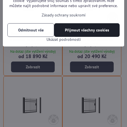
cookie“ vyjadřujete svůj souhlas s tímto zpracováním. Níže
můžete najít podrobné informace nebo upravit své preference.
Zásady ochrany soukromí
Odmítnout vše
Přijmout všechny cookies
Kovová branka jednokřídlá
Kovová branka jednokřídlá
Premium SP03 HISTORY do
Premium SP03 SINGLE do
Ukázat podrobnosti
výšky 1,5m
výšky 2,0m
Na dotaz (dle vytížení výroby)
Na dotaz (dle vytížení výroby)
od 18 890 Kč
od 20 490 Kč
Zobrazit
Zobrazit