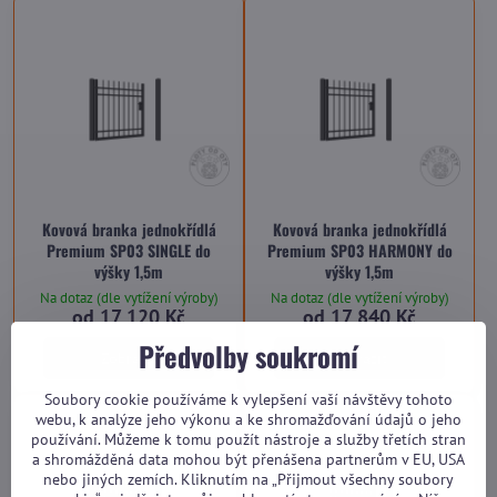
Kovová branka jednokřídlá
Kovová branka jednokřídlá
Premium SP03 SINGLE do
Premium SP03 HARMONY do
výšky 1,5m
výšky 1,5m
Na dotaz (dle vytížení výroby)
Na dotaz (dle vytížení výroby)
od 17 120 Kč
od 17 840 Kč
Předvolby soukromí
Zobrazit
Zobrazit
Soubory cookie používáme k vylepšení vaší návštěvy tohoto
webu, k analýze jeho výkonu a ke shromažďování údajů o jeho
používání. Můžeme k tomu použít nástroje a služby třetích stran
a shromážděná data mohou být přenášena partnerům v EU, USA
nebo jiných zemích. Kliknutím na „Přijmout všechny soubory