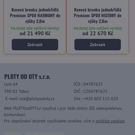
Kovová branka jednokřídlá
Kovová branka jednokřídlá
Premium SP08 HARMONY do
Premium SP08 HISTORY do
výšky 2,0m
výšky 2,0m
Na dotaz (dle vytížení výroby)
Na dotaz (dle vytížení výroby)
od 21 490 Kč
od 22 670 Kč
Zobrazit
Zobrazit
PLOTY OD OTY s.r.o.
Lom 64
IČO
: 04787625
390 02 Tábor
DIČ
: CZ04787625
E-mail: ota@plotyodoty.cz
Ota
: +420 603 115 020
Web PLOTYodOTY.cz využívá i pro Vaše dobro SSL zabezpečenou
komunikaci.
Pro zlepšování stránek využíváme cookies; více o
politice cookies
.