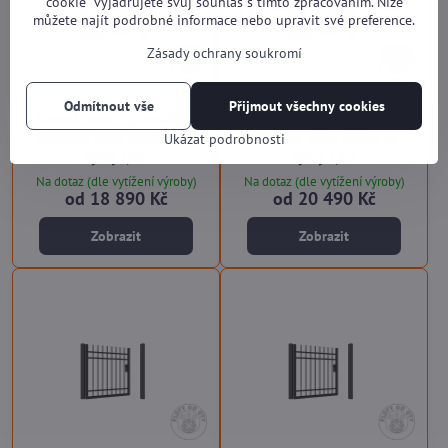
cookie“ vyjadřujete svůj souhlas s tímto zpracováním. Níže
můžete najít podrobné informace nebo upravit své preference.
Zásady ochrany soukromí
Odmítnout vše
Přijmout všechny cookies
Kovová branka jednokřídlá
Kovová branka jednokřídlá
Premium SP08 HISTORY do
Premium SP08 SINGLE do
Ukázat podrobnosti
výšky 1,5m
výšky 2,0m
Na dotaz (dle vytížení výroby)
Na dotaz (dle vytížení výroby)
od 18 890 Kč
od 20 490 Kč
Zobrazit
Zobrazit