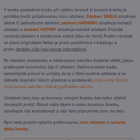
V tomto posledním kroku při výběru kovové či kované branky je
potřeba zvolit požadovanou míru zdobení.
Zdobení SINGLE
obsahuje
žádné či jednoduché zdobení,
zdobení HARMONY
obsahuje bohatší
zdobení a
zdobení HISTORY
obsahuje bohaté zdobení. Protože
varianty zdobení a kombinace ozdob jdou do tisíců, finální výrobek
se stává originálem. Nelze je proto postihnout v katalogu a
proto
obrázky níže jsou pouze informativní
.
Po odeslání požadavku o nezávaznou nabídku budeme vědět, jakou
preferujete konstrukci, typ či zdobení. Dalším krokem bude,
samozřejmě pokud to uvítáte, že se s Vámi osobně setkáme a na
základě doplnění Vašich představ a požadavků
připravíme finální
nezávaznou nabídku včetně grafického návrhu
.
Uvedené ceny jsou za kovovou vstupní branku bez nebo včetně
kovaných prvků. Pokud máte zájem o celou kovanou branku,
neváhejte nás kontaktovat a rádi Vám připravíme cenu na míru.
Nyní tedy prosím vyberte preferovanou
míru zdobení
a
variantu
délky branky
.