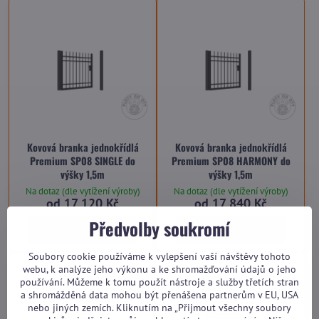
Kovová branka jednokřídlá
Kovová branka jednokřídlá
Premium SP08 SINGLE do
Premium SP08 HARMONY do
výšky 1,5m
výšky 1,5m
Na dotaz (dle vytížení výroby)
Na dotaz (dle vytížení výroby)
od 17 120 Kč
od 17 840 Kč
Předvolby soukromí
Zobrazit
Zobrazit
Soubory cookie používáme k vylepšení vaší návštěvy tohoto
webu, k analýze jeho výkonu a ke shromažďování údajů o jeho
používání. Můžeme k tomu použít nástroje a služby třetích stran
a shromážděná data mohou být přenášena partnerům v EU, USA
nebo jiných zemích. Kliknutím na „Přijmout všechny soubory