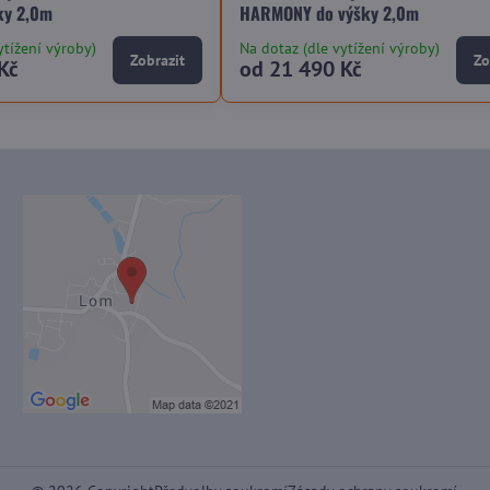
ky 2,0m
HARMONY do výšky 2,0m
ytížení výroby)
Na dotaz (dle vytížení výroby)
Zobrazit
Zo
Kč
od 21 490 Kč