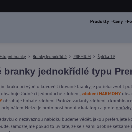
Produkty
Ceny
Fo
Vstupní branky
Branky jednokřídlé
PREMIUM
Špička 19
 branky jednokřídlé typu Pr
ím kroku při výběru kovové či kované branky je potřeba zvolit p
obsahuje žádné či jednoduché zdobení,
zdobení HARMONY
obsah
Y
obsahuje bohaté zdobení. Protože varianty zdobení a kombinace 
 originálem. Nelze je proto postihnout v katalogu a proto
obrázky
adavku o nezávaznou nabídku budeme vědět, jakou preferujete kons
ude, samozřejmě pokud to uvítáte, že se s Vámi osobně setkáme 