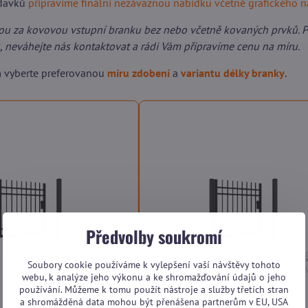
adavků
připravíme finální nezávaznou nabídku včetně grafického 
ou za kovovou vstupní branku bez nebo včetně kovaných prvků. 
 neváhejte nás kontaktovat a rádi Vám připravíme cenu na míru.
m vyberte preferovanou
míru zdobení
a
variantu délky branky
.
Předvolby soukromí
Soubory cookie používáme k vylepšení vaší návštěvy tohoto
webu, k analýze jeho výkonu a ke shromažďování údajů o jeho
používání. Můžeme k tomu použít nástroje a služby třetích stran
a shromážděná data mohou být přenášena partnerům v EU, USA