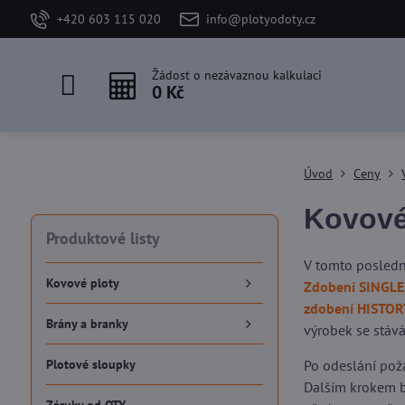
+420 603 115 020
info@plotyodoty.cz
Žádost o nezávaznou kalkulaci
0 Kč
Úvod
Ceny
Kovové
Produktové listy
V tomto posledn
Kovové ploty
Zdobení SINGLE
zdobení HISTOR
Brány a branky
výrobek se stává
Plotové sloupky
Po odeslání pož
Dalším krokem b