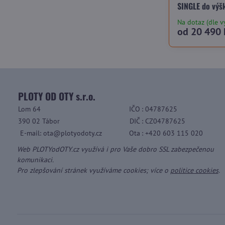
SINGLE do výš
Na dotaz (dle v
od 20 490 
PLOTY OD OTY s.r.o.
Lom 64
IČO
: 04787625
390 02 Tábor
DIČ
: CZ04787625
E-mail: ota@plotyodoty.cz
Ota
: +420 603 115 020
Web PLOTYodOTY.cz využívá i pro Vaše dobro SSL zabezpečenou
komunikaci.
Pro zlepšování stránek využíváme cookies; více o
politice cookies
.