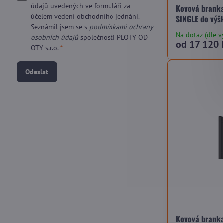
údajů uvedených ve formuláři za
Kovová branka
účelem vedení obchodního jednání.
SINGLE do výš
Seznámil jsem se s
podmínkami ochrany
Na dotaz (dle v
osobních údajů
společnosti PLOTY OD
od 17 120 
OTY s.r.o.
*
Odeslat
Kovová branka