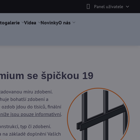
Panel uživatele
togalerie
Videa
Novinky
O nás
emium se špičkou 19
ožadovanou míru zdobení.
uje bohatší zdobení a
ozdob jdou do tisíců, finální
 níže jsou pouze informativní
.
trukci, typ či zdobení.
a na základě doplnění Vašich