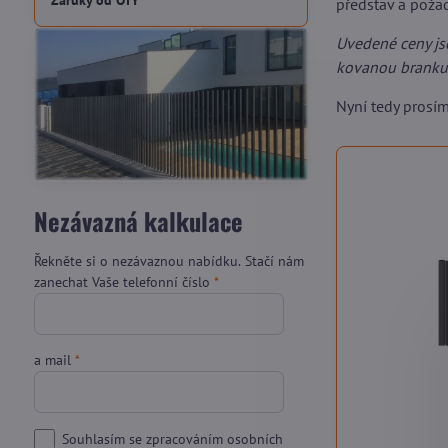
Záruky od OTY
představ a pož
Uvedené ceny js
kovanou branku,
Nyní tedy prosí
Nezávazná kalkulace
Řekněte si o nezávaznou nabídku. Stačí nám
zanechat Vaše telefonní číslo
*
a mail
*
Souhlasím se zpracováním osobních