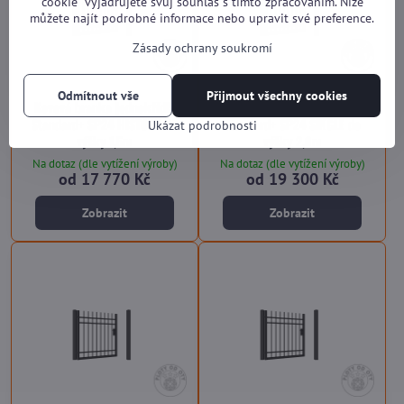
cookie“ vyjadřujete svůj souhlas s tímto zpracováním. Níže
můžete najít podrobné informace nebo upravit své preference.
Zásady ochrany soukromí
Odmítnout vše
Přijmout všechny cookies
Kovová branka jednokřídlá
Kovová branka jednokřídlá
Standard+ SP24 HISTORY do
Standard+ SP24 SINGLE do
Ukázat podrobnosti
výšky 1,5m
výšky 2,0m
Na dotaz (dle vytížení výroby)
Na dotaz (dle vytížení výroby)
od 17 770 Kč
od 19 300 Kč
Zobrazit
Zobrazit