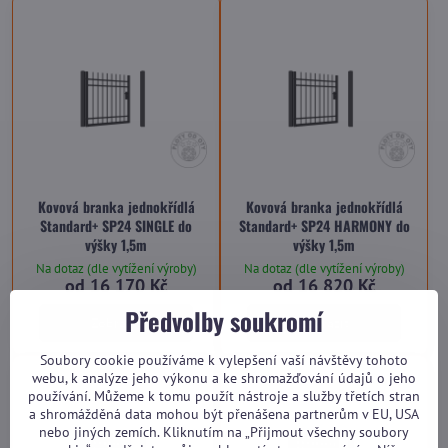
Kovová branka jednokřídlá
Kovová branka jednokřídlá
Standard+ SP24 SINGLE do
Standard+ SP24 HARMONY do
výšky 1,5m
výšky 1,5m
Na dotaz (dle vytížení výroby)
Na dotaz (dle vytížení výroby)
od 16 170 Kč
od 16 820 Kč
Předvolby soukromí
Zobrazit
Zobrazit
Soubory cookie používáme k vylepšení vaší návštěvy tohoto
webu, k analýze jeho výkonu a ke shromažďování údajů o jeho
používání. Můžeme k tomu použít nástroje a služby třetích stran
a shromážděná data mohou být přenášena partnerům v EU, USA
nebo jiných zemích. Kliknutím na „Přijmout všechny soubory