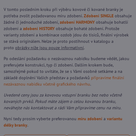
V tomto posledním kroku při výběru kovové či kované branky je
potřeba zvolit požadovanou míru zdobení.
Zdobení SINGLE
obsahuje
žádné či jednoduché zdobení,
zdobení HARMONY
obsahuje bohatší
zdobení a
zdobení HISTORY
obsahuje bohaté zdobení. Protože
varianty zdobení a kombinace ozdob jdou do tisíců, finální výrobek
se stává originálem. Nelze je proto postihnout v katalogu a
proto
obrázky níže jsou pouze informativní
.
Po odeslání požadavku o nezávaznou nabídku budeme vědět, jakou
preferujete konstrukci, typ či zdobení. Dalším krokem bude,
samozřejmě pokud to uvítáte, že se s Vámi osobně setkáme a na
základě doplnění Vašich představ a požadavků
připravíme finální
nezávaznou nabídku včetně grafického návrhu
.
Uvedené ceny jsou za kovovou vstupní branku bez nebo včetně
kovaných prvků. Pokud máte zájem o celou kovanou branku,
neváhejte nás kontaktovat a rádi Vám připravíme cenu na míru.
Nyní tedy prosím vyberte preferovanou
míru zdobení
a
variantu
délky branky
.