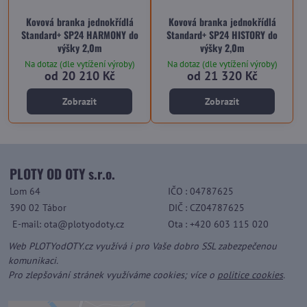
Kovová branka jednokřídlá
Kovová branka jednokřídlá
Standard+ SP24 HARMONY do
Standard+ SP24 HISTORY do
výšky 2,0m
výšky 2,0m
Na dotaz (dle vytížení výroby)
Na dotaz (dle vytížení výroby)
od 20 210 Kč
od 21 320 Kč
Zobrazit
Zobrazit
PLOTY OD OTY s.r.o.
Lom 64
IČO
: 04787625
390 02 Tábor
DIČ
: CZ04787625
E-mail: ota@plotyodoty.cz
Ota
: +420 603 115 020
Web PLOTYodOTY.cz využívá i pro Vaše dobro SSL zabezpečenou
komunikaci.
Pro zlepšování stránek využíváme cookies; více o
politice cookies
.