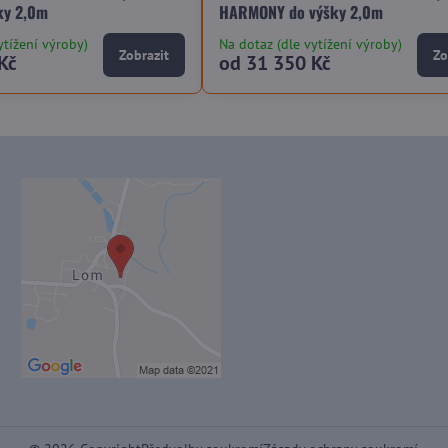
ky 2,0m
HARMONY do výšky 2,0m
ytížení výroby)
Na dotaz (dle vytížení výroby)
Zobrazit
Zo
Kč
od 31 350 Kč