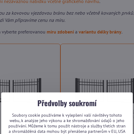
lní nezávaznou nabídku včetně grafického návrhu
.
ou za kovovou vjezdovou bránu bez nebo včetně kovaných prvků.
ádi Vám připravíme cenu na míru.
m vyberte preferovanou
míru zdobení
a
variantu délky brány
.
Předvolby soukromí
Soubory cookie používáme k vylepšení vaší návštěvy tohoto
webu, k analýze jeho výkonu a ke shromažďování údajů o jeho
používání. Můžeme k tomu použít nástroje a služby třetích stran
a shromážděná data mohou být přenášena partnerům v EU, USA