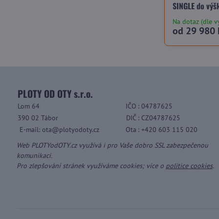
SINGLE do výš
Na dotaz (dle v
od 29 980 
PLOTY OD OTY s.r.o.
Lom 64
IČO
: 04787625
390 02 Tábor
DIČ
: CZ04787625
E-mail: ota@plotyodoty.cz
Ota
: +420 603 115 020
Web PLOTYodOTY.cz využívá i pro Vaše dobro SSL zabezpečenou
komunikaci.
Pro zlepšování stránek využíváme cookies; více o
politice cookies
.