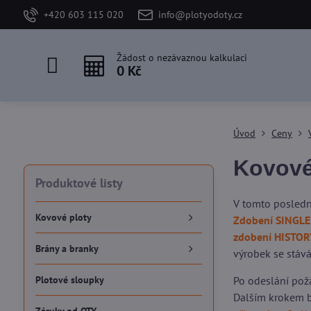
+420 603 115 020
info@plotyodoty.cz
Žádost o nezávaznou kalkulaci
0 Kč
Úvod
Ceny
Kovové
Produktové listy
V tomto posledn
Kovové ploty
Zdobení SINGLE
zdobení HISTOR
Brány a branky
výrobek se stává
Plotové sloupky
Po odeslání pož
Dalším krokem b