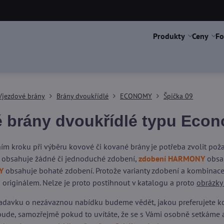
Produkty
Ceny
Fo
Vjezdové brány
Brány dvoukřídlé
ECONOMY
Špička 09
 brány dvoukřídlé typu Econ
ím kroku při výběru kovové či kované brány je potřeba zvolit po
obsahuje žádné či jednoduché zdobení,
zdobení HARMONY
obsah
Y
obsahuje bohaté zdobení. Protože varianty zdobení a kombinace 
 originálem. Nelze je proto postihnout v katalogu a proto
obrázky
adavku o nezávaznou nabídku budeme vědět, jakou preferujete kons
ude, samozřejmě pokud to uvítáte, že se s Vámi osobně setkáme 