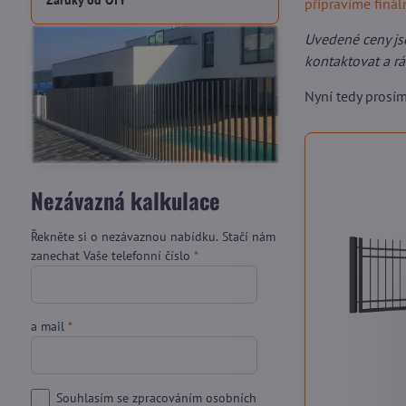
Záruky od OTY
připravíme finá
Uvedené ceny js
kontaktovat a r
Nyní tedy prosí
Nezávazná kalkulace
Řekněte si o nezávaznou nabídku. Stačí nám
zanechat Vaše telefonní číslo
*
a mail
*
Souhlasím se zpracováním osobních