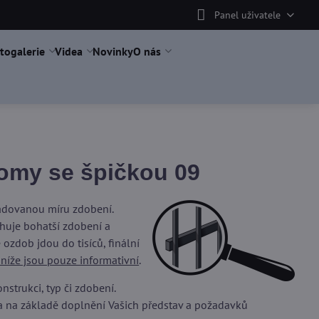
Panel uživatele
togalerie
Videa
Novinky
O nás
omy se špičkou 09
žadovanou míru zdobení.
uje bohatší zdobení a
ozdob jdou do tisíců, finální
 níže jsou pouze informativní
.
trukci, typ či zdobení.
a na základě doplnění Vašich představ a požadavků