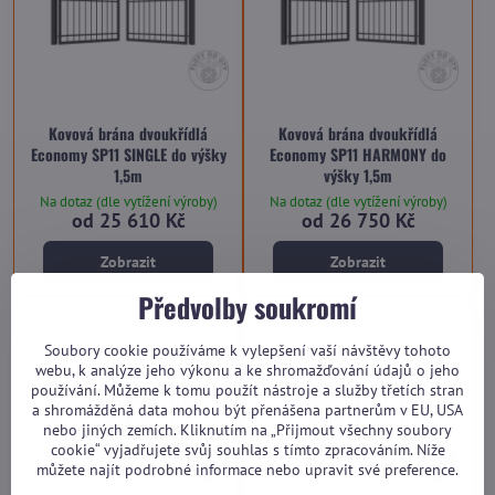
Kovová brána dvoukřídlá
Kovová brána dvoukřídlá
Economy SP11 SINGLE do výšky
Economy SP11 HARMONY do
1,5m
výšky 1,5m
Na dotaz (dle vytížení výroby)
Na dotaz (dle vytížení výroby)
od 25 610 Kč
od 26 750 Kč
Zobrazit
Zobrazit
Předvolby soukromí
Soubory cookie používáme k vylepšení vaší návštěvy tohoto
webu, k analýze jeho výkonu a ke shromažďování údajů o jeho
používání. Můžeme k tomu použít nástroje a služby třetích stran
a shromážděná data mohou být přenášena partnerům v EU, USA
nebo jiných zemích. Kliknutím na „Přijmout všechny soubory
cookie“ vyjadřujete svůj souhlas s tímto zpracováním. Níže
můžete najít podrobné informace nebo upravit své preference.