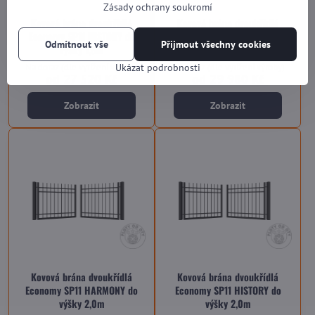
Zásady ochrany soukromí
Kovová brána dvoukřídlá
Kovová brána dvoukřídlá
Economy SP11 HISTORY do
Economy SP11 SINGLE do výšky
Odmítnout vše
Přijmout všechny cookies
výšky 1,5m
2,0m
Na dotaz (dle vytížení výroby)
Na dotaz (dle vytížení výroby)
Ukázat podrobnosti
od 27 520 Kč
od 29 980 Kč
Zobrazit
Zobrazit
Kovová brána dvoukřídlá
Kovová brána dvoukřídlá
Economy SP11 HARMONY do
Economy SP11 HISTORY do
výšky 2,0m
výšky 2,0m