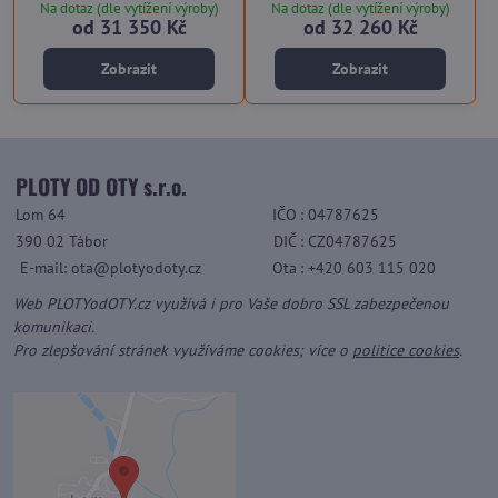
Na dotaz (dle vytížení výroby)
Na dotaz (dle vytížení výroby)
od 31 350 Kč
od 32 260 Kč
Zobrazit
Zobrazit
PLOTY OD OTY s.r.o.
Lom 64
IČO
: 04787625
390 02 Tábor
DIČ
: CZ04787625
E-mail: ota@plotyodoty.cz
Ota
: +420 603 115 020
Web PLOTYodOTY.cz využívá i pro Vaše dobro SSL zabezpečenou
komunikaci.
Pro zlepšování stránek využíváme cookies; více o
politice cookies
.