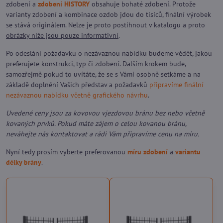
zdobení a
zdobení HISTORY
obsahuje bohaté zdobení. Protože
varianty zdobení a kombinace ozdob jdou do tisíců, finální výrobek
se stává originálem. Nelze je proto postihnout v katalogu a proto
obrázky níže jsou pouze informativní
.
Po odeslání požadavku o nezávaznou nabídku budeme vědět, jakou
preferujete konstrukci, typ či zdobení. Dalším krokem bude,
samozřejmě pokud to uvítáte, že se s Vámi osobně setkáme a na
základě doplnění Vašich představ a požadavků
připravíme finální
nezávaznou nabídku včetně grafického návrhu
.
Uvedené ceny jsou za kovovou vjezdovou bránu bez nebo včetně
kovaných prvků. Pokud máte zájem o celou kovanou bránu,
neváhejte nás kontaktovat a rádi Vám připravíme cenu na míru.
Nyní tedy prosím vyberte preferovanou
míru zdobení
a
variantu
délky brány
.