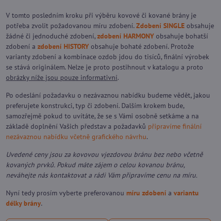
V tomto posledním kroku při výběru kovové či kované brány je
potřeba zvolit požadovanou míru zdobení.
Zdobení SINGLE
obsahuje
žádné či jednoduché zdobení,
zdobení HARMONY
obsahuje bohatší
zdobení a
zdobení HISTORY
obsahuje bohaté zdobení. Protože
varianty zdobení a kombinace ozdob jdou do tisíců, finální výrobek
se stává originálem. Nelze je proto postihnout v katalogu a proto
obrázky níže jsou pouze informativní
.
Po odeslání požadavku o nezávaznou nabídku budeme vědět, jakou
preferujete konstrukci, typ či zdobení. Dalším krokem bude,
samozřejmě pokud to uvítáte, že se s Vámi osobně setkáme a na
základě doplnění Vašich představ a požadavků
připravíme finální
nezávaznou nabídku včetně grafického návrhu
.
Uvedené ceny jsou za kovovou vjezdovou bránu bez nebo včetně
kovaných prvků. Pokud máte zájem o celou kovanou bránu,
neváhejte nás kontaktovat a rádi Vám připravíme cenu na míru.
Nyní tedy prosím vyberte preferovanou
míru zdobení
a
variantu
délky brány
.