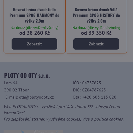
Kovová brána dvoukřídlá
Kovová brána dvoukřídlá
Premium SP06 HARMONY do
Premium SP06 HISTORY do
výšky 2,0m
výšky 2,0m
Na dotaz (dle vytížení výroby)
Na dotaz (dle vytížení výroby)
od 38 260 Kč
od 39 350 Kč
Zobrazit
Zobrazit
PLOTY OD OTY s.r.o.
Lom 64
IČO
: 04787625
390 02 Tábor
DIČ
: CZ04787625
E-mail: ota@plotyodoty.cz
Ota
: +420 603 115 020
Web PLOTYodOTY.cz využívá i pro Vaše dobro SSL zabezpečenou
komunikaci.
Pro zlepšování stránek využíváme cookies; více o
politice cookies
.