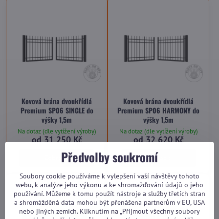
Kovová brána dvoukřídlá
Kovová brána dvoukřídlá
Premium SP06 SINGLE do
Premium SP06 HARMONY do
výšky 1,5m
výšky 1,5m
Na dotaz (dle vytížení výroby)
Na dotaz (dle vytížení výroby)
od 31 250 Kč
od 32 620 Kč
Předvolby soukromí
Zobrazit
Zobrazit
Soubory cookie používáme k vylepšení vaší návštěvy tohoto
webu, k analýze jeho výkonu a ke shromažďování údajů o jeho
používání. Můžeme k tomu použít nástroje a služby třetích stran
a shromážděná data mohou být přenášena partnerům v EU, USA
nebo jiných zemích. Kliknutím na „Přijmout všechny soubory