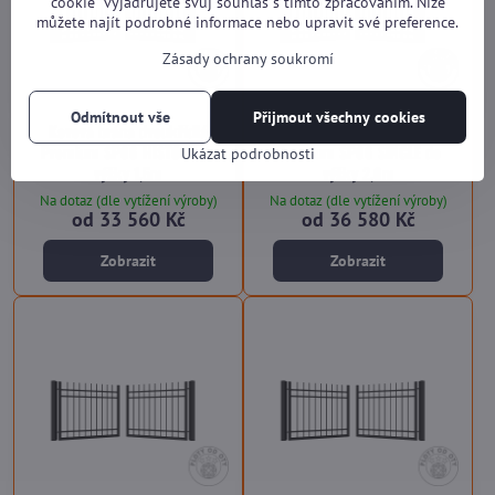
cookie“ vyjadřujete svůj souhlas s tímto zpracováním. Níže
můžete najít podrobné informace nebo upravit své preference.
Zásady ochrany soukromí
Odmítnout vše
Přijmout všechny cookies
Kovová brána dvoukřídlá
Kovová brána dvoukřídlá
Premium SP06 HISTORY do
Premium SP06 SINGLE do
Ukázat podrobnosti
výšky 1,5m
výšky 2,0m
Na dotaz (dle vytížení výroby)
Na dotaz (dle vytížení výroby)
od 33 560 Kč
od 36 580 Kč
Zobrazit
Zobrazit