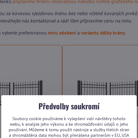
adavků
připravíme finální nezávaznou nabídku včetně grafického 
ou za kovovou vjezdovou bránu bez nebo včetně kovaných prvků.
neváhejte nás kontaktovat a rádi Vám připravíme cenu na míru.
m vyberte preferovanou
míru zdobení
a
variantu délky brány
.
Předvolby soukromí
Soubory cookie používáme k vylepšení vaší návštěvy tohoto
webu, k analýze jeho výkonu a ke shromažďování údajů o jeho
používání. Můžeme k tomu použít nástroje a služby třetích stran
a shromážděná data mohou být přenášena partnerům v EU, USA