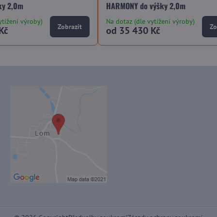
ky 2,0m
HARMONY do výšky 2,0m
ytížení výroby)
Na dotaz (dle vytížení výroby)
Zobrazit
Zo
Kč
od 35 430 Kč