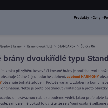
Produkty
Ceny
Fo
Vjezdové brány
Brány dvoukřídlé
STANDARD+
Špička 06
 brány dvoukřídlé typu Stand
ím kroku při výběru kovové či kované brány je potřeba zvolit po
obsahuje žádné či jednoduché zdobení,
zdobení HARMONY
obsah
Y
obsahuje bohaté zdobení. Protože varianty zdobení a kombinace 
 originálem. Nelze je proto postihnout v katalogu a proto
obrázky
adavku o nezávaznou nabídku budeme vědět, jakou preferujete kons
ude, samozřejmě pokud to uvítáte, že se s Vámi osobně setkáme 