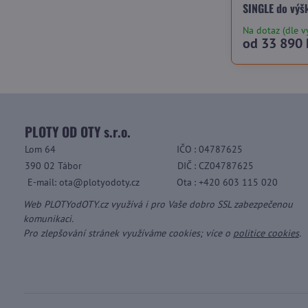
SINGLE do výš
Na dotaz (dle v
od 33 890 
PLOTY OD OTY s.r.o.
Lom 64
IČO
: 04787625
390 02 Tábor
DIČ
: CZ04787625
E-mail: ota@plotyodoty.cz
Ota
: +420 603 115 020
Web PLOTYodOTY.cz využívá i pro Vaše dobro SSL zabezpečenou
komunikaci.
Pro zlepšování stránek využíváme cookies; více o
politice cookies
.