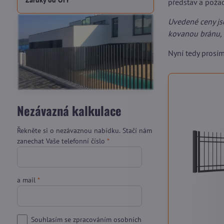
Záruky od OTY
představ a pož
Uvedené ceny js
kovanou bránu, 
Nyní tedy prosí
Nezávazná kalkulace
Řekněte si o nezávaznou nabídku. Stačí nám
zanechat Vaše telefonní číslo
*
a mail
*
Souhlasím se zpracováním osobních