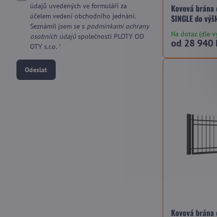
údajů uvedených ve formuláři za
Kovová brána 
účelem vedení obchodního jednání.
SINGLE do výš
Seznámil jsem se s
podmínkami ochrany
Na dotaz (dle v
osobních údajů
společnosti PLOTY OD
od 28 940 
OTY s.r.o.
*
Odeslat
Kovová brána 