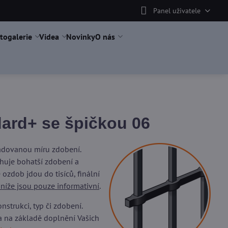
Panel uživatele
togalerie
Videa
Novinky
O nás
ard+ se špičkou 06
žadovanou míru zdobení.
uje bohatší zdobení a
ozdob jdou do tisíců, finální
 níže jsou pouze informativní
.
trukci, typ či zdobení.
a na základě doplnění Vašich