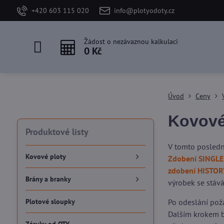
+420 603 115 020
info@plotyodoty.cz
Žádost o nezávaznou kalkulaci
0 Kč
Úvod
Ceny
Kovové
Produktové listy
V tomto posledn
Kovové ploty
Zdobení SINGLE
zdobení HISTOR
Brány a branky
výrobek se stává
Plotové sloupky
Po odeslání pož
Dalším krokem b