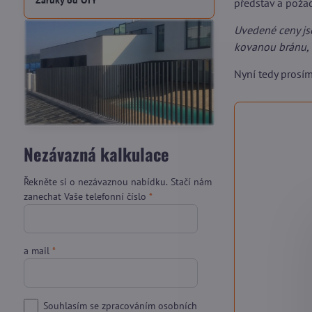
Záruky od OTY
představ a pož
Uvedené ceny js
kovanou bránu, 
Nyní tedy prosí
Nezávazná kalkulace
Řekněte si o nezávaznou nabídku. Stačí nám
zanechat Vaše telefonní číslo
*
a mail
*
Souhlasím se zpracováním osobních