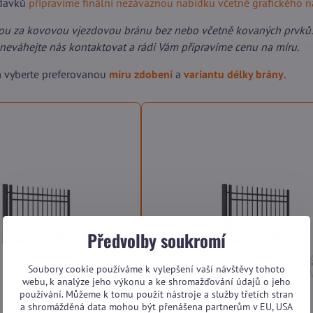
adavků
připravíme finální nezávaznou nabídku včetně grafického 
ou za kovovou vjezdovou bránu bez nebo včetně kovaných prvků.
neváhejte nás kontaktovat a rádi Vám připravíme cenu na míru.
m vyberte preferovanou
míru zdobení
a
variantu délky brány
.
Předvolby soukromí
Soubory cookie používáme k vylepšení vaší návštěvy tohoto
webu, k analýze jeho výkonu a ke shromažďování údajů o jeho
používání. Můžeme k tomu použít nástroje a služby třetích stran
a shromážděná data mohou být přenášena partnerům v EU, USA