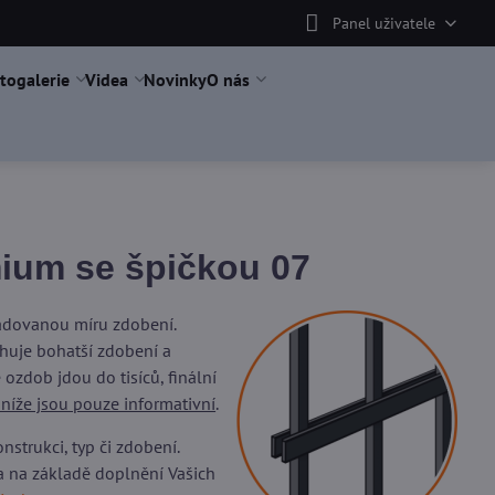
Panel uživatele
togalerie
Videa
Novinky
O nás
mium se špičkou 07
žadovanou míru zdobení.
uje bohatší zdobení a
ozdob jdou do tisíců, finální
 níže jsou pouze informativní
.
trukci, typ či zdobení.
a na základě doplnění Vašich