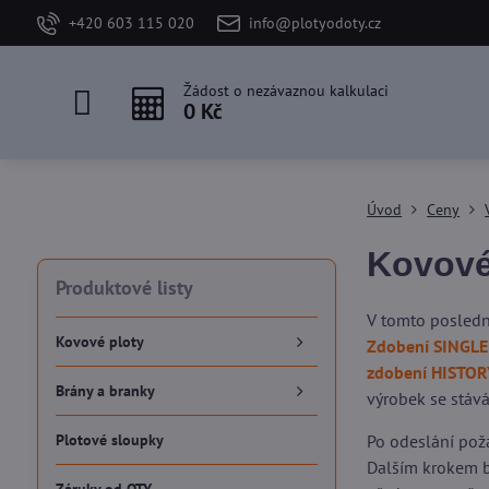
+420 603 115 020
info@plotyodoty.cz
Žádost o nezávaznou kalkulaci
0 Kč
Úvod
Ceny
Kovové
Produktové listy
V tomto posledn
Kovové ploty
Zdobení SINGLE
zdobení HISTOR
Brány a branky
výrobek se stává
Plotové sloupky
Po odeslání pož
Dalším krokem b