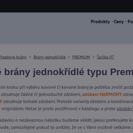
Produkty
Ceny
Fo
Vjezdové brány
Brány jednokřídlé
PREMIUM
Špička 07
 brány jednokřídlé typu Pre
ím kroku při výběru kovové či kované brány je potřeba zvolit po
obsahuje žádné či jednoduché zdobení,
zdobení HARMONY
obsah
Y
obsahuje bohaté zdobení. Protože varianty zdobení a kombinace 
 originálem. Nelze je proto postihnout v katalogu a proto
obrázky
adavku o nezávaznou nabídku budeme vědět, jakou preferujete kons
ude, samozřejmě pokud to uvítáte, že se s Vámi osobně setkáme 