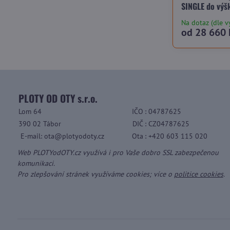
SINGLE do výš
Na dotaz (dle v
od 28 660 
PLOTY OD OTY s.r.o.
Lom 64
IČO
: 04787625
390 02 Tábor
DIČ
: CZ04787625
E-mail: ota@plotyodoty.cz
Ota
: +420 603 115 020
Web PLOTYodOTY.cz využívá i pro Vaše dobro SSL zabezpečenou
komunikaci.
Pro zlepšování stránek využíváme cookies; více o
politice cookies
.