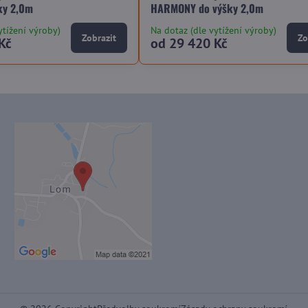
ky 2,0m
HARMONY do výšky 2,0m
ytížení výroby)
Na dotaz (dle vytížení výroby)
Zobrazit
Zo
Kč
od 29 420 Kč