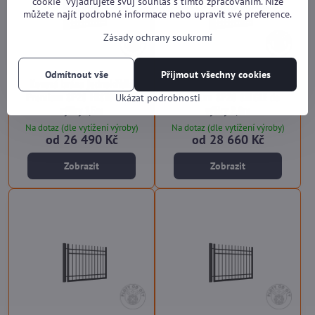
cookie“ vyjadřujete svůj souhlas s tímto zpracováním. Níže
můžete najít podrobné informace nebo upravit své preference.
Zásady ochrany soukromí
Odmítnout vše
Přijmout všechny cookies
Kovová brána jednokřídlá
Kovová brána jednokřídlá
Premium SP20 HISTORY do
Premium SP20 SINGLE do
Ukázat podrobnosti
výšky 1,5m
výšky 2,0m
Na dotaz (dle vytížení výroby)
Na dotaz (dle vytížení výroby)
od 26 490 Kč
od 28 660 Kč
Zobrazit
Zobrazit