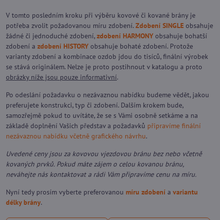
V tomto posledním kroku při výběru kovové či kované brány je
potřeba zvolit požadovanou míru zdobení.
Zdobení SINGLE
obsahuje
žádné či jednoduché zdobení,
zdobení HARMONY
obsahuje bohatší
zdobení a
zdobení HISTORY
obsahuje bohaté zdobení. Protože
varianty zdobení a kombinace ozdob jdou do tisíců, finální výrobek
se stává originálem. Nelze je proto postihnout v katalogu a proto
obrázky níže jsou pouze informativní
.
Po odeslání požadavku o nezávaznou nabídku budeme vědět, jakou
preferujete konstrukci, typ či zdobení. Dalším krokem bude,
samozřejmě pokud to uvítáte, že se s Vámi osobně setkáme a na
základě doplnění Vašich představ a požadavků
připravíme finální
nezávaznou nabídku včetně grafického návrhu
.
Uvedené ceny jsou za kovovou vjezdovou bránu bez nebo včetně
kovaných prvků. Pokud máte zájem o celou kovanou bránu,
neváhejte nás kontaktovat a rádi Vám připravíme cenu na míru.
Nyní tedy prosím vyberte preferovanou
míru zdobení
a
variantu
délky brány
.