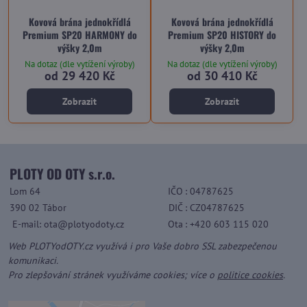
Kovová brána jednokřídlá
Kovová brána jednokřídlá
Premium SP20 HARMONY do
Premium SP20 HISTORY do
výšky 2,0m
výšky 2,0m
Na dotaz (dle vytížení výroby)
Na dotaz (dle vytížení výroby)
od 29 420 Kč
od 30 410 Kč
Zobrazit
Zobrazit
PLOTY OD OTY s.r.o.
Lom 64
IČO
: 04787625
390 02 Tábor
DIČ
: CZ04787625
E-mail: ota@plotyodoty.cz
Ota
: +420 603 115 020
Web PLOTYodOTY.cz využívá i pro Vaše dobro SSL zabezpečenou
komunikaci.
Pro zlepšování stránek využíváme cookies; více o
politice cookies
.