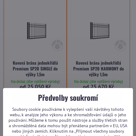
Kovová brána jednokřídlá
Kovová brána jednokřídlá
Premium SP20 SINGLE do
Premium SP20 HARMONY do
výšky 1,5m
výšky 1,5m
Na dotaz (dle vytížení výroby)
Na dotaz (dle vytížení výroby)
od 25 050 Kč
od 25 670 Kč
Předvolby soukromí
Zobrazit
Zobrazit
Soubory cookie používáme k vylepšení vaší návštěvy tohoto
webu, k analýze jeho výkonu a ke shromažďování údajů o jeho
používání. Můžeme k tomu použít nástroje a služby třetích stran
a shromážděná data mohou být přenášena partnerům v EU, USA
nebo jiných zemích. Kliknutím na „Přijmout všechny soubory