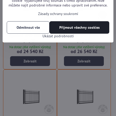
cookie“ vyjadřujete svůj souhlas s tímto zpracováním. Níže
můžete najít podrobné informace nebo upravit své preference.
Zásady ochrany soukromí
Odmítnout vše
Přijmout všechny cookies
Kovová brána jednokřídlá
Kovová brána jednokřídlá
Standard+ SP22 HISTORY do
Standard+ SP22 SINGLE do
Ukázat podrobnosti
výšky 1,5m
výšky 2,0m
Na dotaz (dle vytížení výroby)
Na dotaz (dle vytížení výroby)
od 24 540 Kč
od 26 540 Kč
Zobrazit
Zobrazit