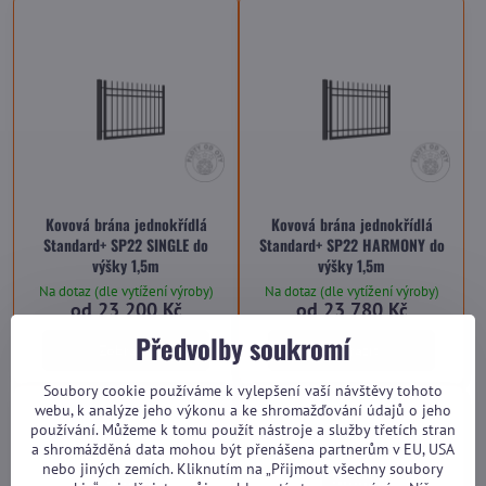
Kovová brána jednokřídlá
Kovová brána jednokřídlá
Standard+ SP22 SINGLE do
Standard+ SP22 HARMONY do
výšky 1,5m
výšky 1,5m
Na dotaz (dle vytížení výroby)
Na dotaz (dle vytížení výroby)
od 23 200 Kč
od 23 780 Kč
Předvolby soukromí
Zobrazit
Zobrazit
Soubory cookie používáme k vylepšení vaší návštěvy tohoto
webu, k analýze jeho výkonu a ke shromažďování údajů o jeho
používání. Můžeme k tomu použít nástroje a služby třetích stran
a shromážděná data mohou být přenášena partnerům v EU, USA
nebo jiných zemích. Kliknutím na „Přijmout všechny soubory