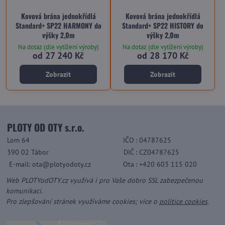
Kovová brána jednokřídlá
Kovová brána jednokřídlá
Standard+ SP22 HARMONY do
Standard+ SP22 HISTORY do
výšky 2,0m
výšky 2,0m
Na dotaz (dle vytížení výroby)
Na dotaz (dle vytížení výroby)
od 27 240 Kč
od 28 170 Kč
Zobrazit
Zobrazit
PLOTY OD OTY s.r.o.
Lom 64
IČO
: 04787625
390 02 Tábor
DIČ
: CZ04787625
E-mail: ota@plotyodoty.cz
Ota
: +420 603 115 020
Web PLOTYodOTY.cz využívá i pro Vaše dobro SSL zabezpečenou
komunikaci.
Pro zlepšování stránek využíváme cookies; více o
politice cookies
.