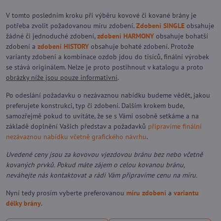
V tomto posledním kroku při výběru kovové či kované brány je
potřeba zvolit požadovanou míru zdobení.
Zdobení SINGLE
obsahuje
žádné či jednoduché zdobení,
zdobení HARMONY
obsahuje bohatší
zdobení a
zdobení HISTORY
obsahuje bohaté zdobení. Protože
varianty zdobení a kombinace ozdob jdou do tisíců, finální výrobek
se stává originálem. Nelze je proto postihnout v katalogu a proto
obrázky níže jsou pouze informativní
.
Po odeslání požadavku o nezávaznou nabídku budeme vědět, jakou
preferujete konstrukci, typ či zdobení. Dalším krokem bude,
samozřejmě pokud to uvítáte, že se s Vámi osobně setkáme a na
základě doplnění Vašich představ a požadavků
připravíme finální
nezávaznou nabídku včetně grafického návrhu
.
Uvedené ceny jsou za kovovou vjezdovou bránu bez nebo včetně
kovaných prvků. Pokud máte zájem o celou kovanou bránu,
neváhejte nás kontaktovat a rádi Vám připravíme cenu na míru.
Nyní tedy prosím vyberte preferovanou
míru zdobení
a
variantu
délky brány
.