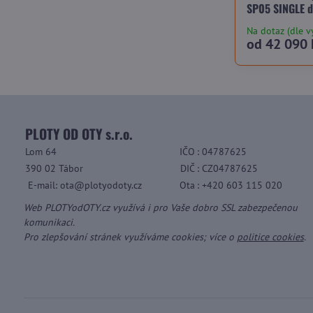
SP05 SINGLE d
Na dotaz (dle v
od 42 090 
PLOTY OD OTY s.r.o.
Lom 64
IČO
: 04787625
390 02 Tábor
DIČ
: CZ04787625
E-mail: ota@plotyodoty.cz
Ota
: +420 603 115 020
Web PLOTYodOTY.cz využívá i pro Vaše dobro SSL zabezpečenou
komunikaci.
Pro zlepšování stránek využíváme cookies; více o
politice cookies
.