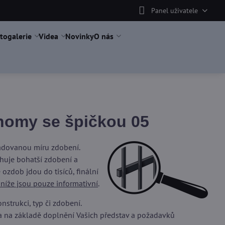
Panel uživatele
togalerie
Videa
Novinky
O nás
omy se špičkou 05
žadovanou míru zdobení.
uje bohatší zdobení a
ozdob jdou do tisíců, finální
 níže jsou pouze informativní
.
trukci, typ či zdobení.
a na základě doplnění Vašich představ a požadavků