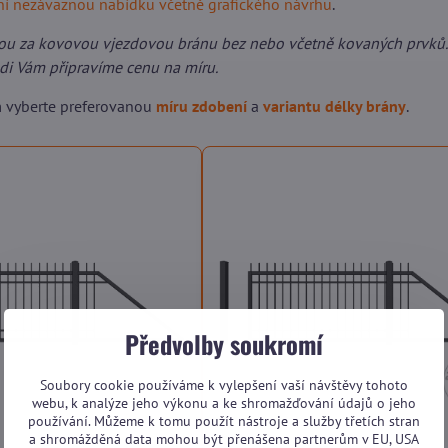
lní nezávaznou nabídku včetně grafického návrhu
.
ou za kovovou vjezdovou bránu bez nebo včetně kovaných prvků.
ádi Vám připravíme cenu na míru.
m vyberte preferovanou
míru zdobení
a
variantu délky brány
.
Předvolby soukromí
Soubory cookie používáme k vylepšení vaší návštěvy tohoto
webu, k analýze jeho výkonu a ke shromažďování údajů o jeho
používání. Můžeme k tomu použít nástroje a služby třetích stran
a shromážděná data mohou být přenášena partnerům v EU, USA