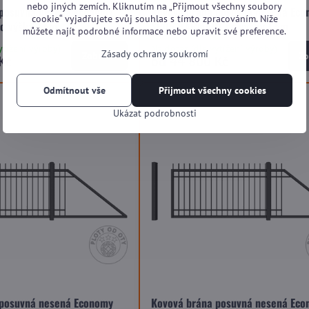
nebo jiných zemích. Kliknutím na „Přijmout všechny soubory
 posuvná nesená Economy
Kovová brána posuvná nesená Ec
cookie“ vyjadřujete svůj souhlas s tímto zpracováním. Níže
o výšky 1,5m
SP05 HARMONY do výšky 1,5m
můžete najít podrobné informace nebo upravit své preference.
ytížení výroby)
Na dotaz (dle vytížení výroby)
Zásady ochrany soukromí
Zobrazit
Zo
Kč
od 44 800 Kč
Odmítnout vše
Přijmout všechny cookies
Ukázat podrobnosti
 posuvná nesená Economy
Kovová brána posuvná nesená Ec