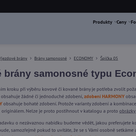
Produkty
Ceny
Fo
Vjezdové brány
Brány samonosné
ECONOMY
Špička 05
 brány samonosné typu Econ
ím kroku při výběru kovové či kované brány je potřeba zvolit po
obsahuje žádné či jednoduché zdobení,
zdobení HARMONY
obsah
Y
obsahuje bohaté zdobení. Protože varianty zdobení a kombinace 
 originálem. Nelze je proto postihnout v katalogu a proto
obrázky
adavku o nezávaznou nabídku budeme vědět, jakou preferujete kons
ude, samozřejmě pokud to uvítáte, že se s Vámi osobně setkáme 