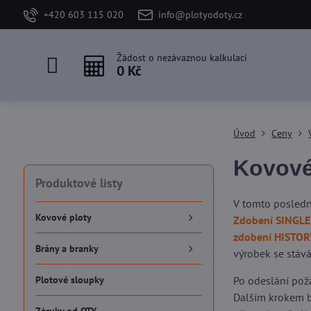
+420 603 115 020
info@plotyodoty.cz
Žádost o nezávaznou kalkulaci
0 Kč
Úvod
Ceny
Kovové
Produktové listy
V tomto posledn
Kovové ploty
Zdobení SINGLE
zdobení HISTOR
Brány a branky
výrobek se stává
Plotové sloupky
Po odeslání pož
Dalším krokem b