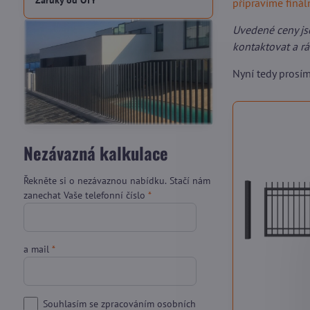
Záruky od OTY
připravíme finá
Uvedené ceny js
kontaktovat a r
Nyní tedy prosí
Nezávazná kalkulace
Řekněte si o nezávaznou nabídku. Stačí nám
zanechat Vaše telefonní číslo
*
a mail
*
Souhlasím se zpracováním osobních