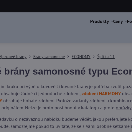
Produkty
Ceny
Fo
Vjezdové brány
Brány samonosné
ECONOMY
Špička 11
 brány samonosné typu Econ
ím kroku při výběru kovové či kované brány je potřeba zvolit po
obsahuje žádné či jednoduché zdobení,
zdobení HARMONY
obsah
Y
obsahuje bohaté zdobení. Protože varianty zdobení a kombinace 
 originálem. Nelze je proto postihnout v katalogu a proto
obrázky
adavku o nezávaznou nabídku budeme vědět, jakou preferujete kons
ude, samozřejmě pokud to uvítáte, že se s Vámi osobně setkáme 