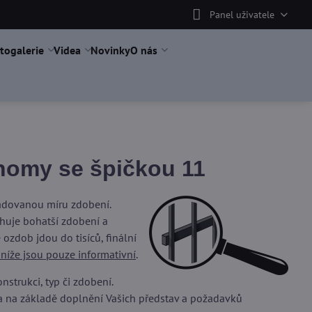
Panel uživatele
togalerie
Videa
Novinky
O nás
omy se špičkou 11
žadovanou míru zdobení.
uje bohatší zdobení a
ozdob jdou do tisíců, finální
 níže jsou pouze informativní
.
trukci, typ či zdobení.
a na základě doplnění Vašich představ a požadavků