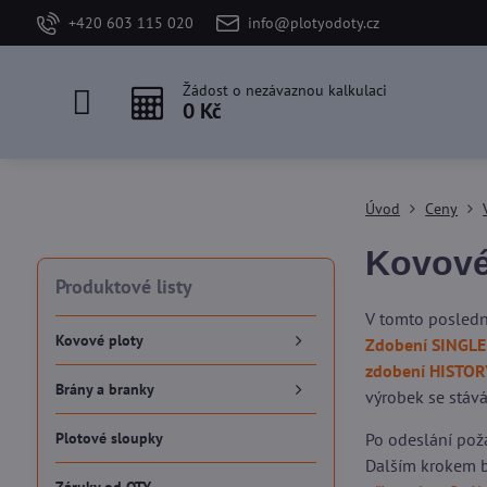
+420 603 115 020
info@plotyodoty.cz
Žádost o nezávaznou kalkulaci
0 Kč
Úvod
Ceny
Kovové
Produktové listy
V tomto posledn
Kovové ploty
Zdobení SINGLE
zdobení HISTOR
Brány a branky
výrobek se stává
Plotové sloupky
Po odeslání pož
Dalším krokem b