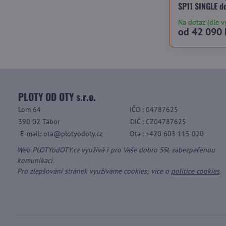
SP11 SINGLE d
Na dotaz (dle v
od 42 090 
PLOTY OD OTY s.r.o.
Lom 64
IČO
: 04787625
390 02 Tábor
DIČ
: CZ04787625
E-mail: ota@plotyodoty.cz
Ota
: +420 603 115 020
Web PLOTYodOTY.cz využívá i pro Vaše dobro SSL zabezpečenou
komunikaci.
Pro zlepšování stránek využíváme cookies; více o
politice cookies
.