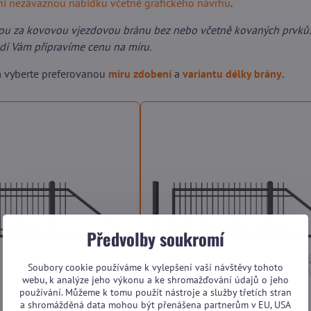
lní nezávaznou nabídku včetně grafického návrhu
.
ou za kovovou vjezdovou bránu bez nebo včetně kovaných prvků.
ádi Vám připravíme cenu na míru.
m vyberte preferovanou
míru zdobení
a
variantu délky brány
.
Předvolby soukromí
Soubory cookie používáme k vylepšení vaší návštěvy tohoto
webu, k analýze jeho výkonu a ke shromažďování údajů o jeho
používání. Můžeme k tomu použít nástroje a služby třetích stran
a shromážděná data mohou být přenášena partnerům v EU, USA