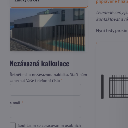
Záruky od OTY
připravíme finá
Uvedené ceny js
kontaktovat a r
Nyní tedy prosí
Nezávazná kalkulace
Řekněte si o nezávaznou nabídku. Stačí nám
zanechat Vaše telefonní číslo
*
a mail
*
Souhlasím se zpracováním osobních