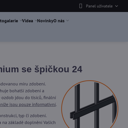
Panel uživatele
togalerie
Videa
Novinky
O nás
ium se špičkou 24
žadovanou míru zdobení.
uje bohatší zdobení a
ozdob jdou do tisíců, finální
 níže jsou pouze informativní
.
trukci, typ či zdobení.
a na základě doplnění Vašich