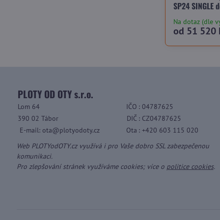
SP24 SINGLE d
Na dotaz (dle v
od 51 520 
PLOTY OD OTY s.r.o.
Lom 64
IČO
: 04787625
390 02 Tábor
DIČ
: CZ04787625
E-mail: ota@plotyodoty.cz
Ota
: +420 603 115 020
Web PLOTYodOTY.cz využívá i pro Vaše dobro SSL zabezpečenou
komunikaci.
Pro zlepšování stránek využíváme cookies; více o
politice cookies
.