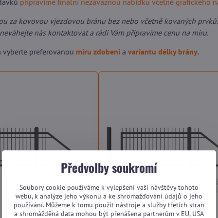
adavků
připravíme finální nezávaznou nabídku včetně grafického 
ou za kovovou vjezdovou bránu bez nebo včetně kovaných prvků.
neváhejte nás kontaktovat a rádi Vám připravíme cenu na míru.
m vyberte preferovanou
míru zdobení
a
variantu délky brány
.
Předvolby soukromí
Soubory cookie používáme k vylepšení vaší návštěvy tohoto
webu, k analýze jeho výkonu a ke shromažďování údajů o jeho
používání. Můžeme k tomu použít nástroje a služby třetích stran
a shromážděná data mohou být přenášena partnerům v EU, USA