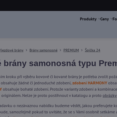
Produkty
Ceny
Fo
Vjezdové brány
Brány samonosné
PREMIUM
Špička 24
 brány samonosná typu Prem
ím kroku při výběru kovové či kované brány je potřeba zvolit po
obsahuje žádné či jednoduché zdobení,
zdobení HARMONY
obsah
Y
obsahuje bohaté zdobení. Protože varianty zdobení a kombinace 
 originálem. Nelze je proto postihnout v katalogu a proto
obrázky
adavku o nezávaznou nabídku budeme vědět, jakou preferujete kons
ude, samozřejmě pokud to uvítáte, že se s Vámi osobně setkáme 