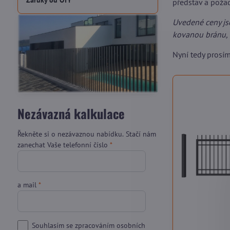
Záruky od OTY
představ a pož
Uvedené ceny js
kovanou bránu, 
Nyní tedy prosí
Nezávazná kalkulace
Řekněte si o nezávaznou nabídku. Stačí nám
zanechat Vaše telefonní číslo
*
a mail
*
Souhlasím se zpracováním osobních