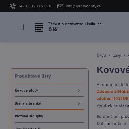
+420 603 115 020
info@plotyodoty.cz
Žádost o nezávaznou kalkulaci
0 Kč
Úvod
Ceny
Kovové
Produktové listy
V tomto posledn
Kovové ploty
Zdobení SINGLE
zdobení HISTOR
Brány a branky
výrobek se stává
Plotové sloupky
Po odeslání pož
Dalším krokem b