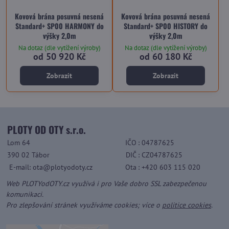
Kovová brána posuvná nesená
Kovová brána posuvná nesená
Standard+ SP00 HARMONY do
Standard+ SP00 HISTORY do
výšky 2,0m
výšky 2,0m
Na dotaz (dle vytížení výroby)
Na dotaz (dle vytížení výroby)
od 50 920 Kč
od 60 180 Kč
Zobrazit
Zobrazit
PLOTY OD OTY s.r.o.
Lom 64
IČO
: 04787625
390 02 Tábor
DIČ
: CZ04787625
E-mail: ota@plotyodoty.cz
Ota
: +420 603 115 020
Web PLOTYodOTY.cz využívá i pro Vaše dobro SSL zabezpečenou
komunikaci.
Pro zlepšování stránek využíváme cookies; více o
politice cookies
.