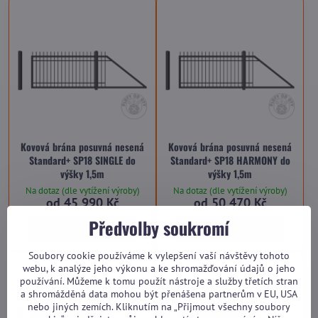
Kovová brána posuvná nesená
Kovová brána posuvná nesená
Standard+ SP18 SINGLE do
Standard+ SP18 HARMONY do
výšky 1,5m
výšky 1,5m
Na dotaz (dle vytížení výroby)
Na dotaz (dle vytížení výroby)
od 45 990 Kč
od 50 470 Kč
Předvolby soukromí
Zobrazit
Zobrazit
Soubory cookie používáme k vylepšení vaší návštěvy tohoto
webu, k analýze jeho výkonu a ke shromažďování údajů o jeho
používání. Můžeme k tomu použít nástroje a služby třetích stran
a shromážděná data mohou být přenášena partnerům v EU, USA
nebo jiných zemích. Kliknutím na „Přijmout všechny soubory