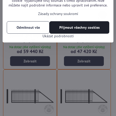
cookie“ vyjadřujete svůj souhlas s tímto zpracováním. Níže
můžete najít podrobné informace nebo upravit své preference.
Zásady ochrany soukromí
Odmítnout vše
Přijmout všechny cookies
Kovová brána posuvná nesená
Kovová brána posuvná nesená
Standard+ SP18 HISTORY do
Standard+ SP18 SINGLE do
Ukázat podrobnosti
výšky 1,5m
výšky 2,0m
Na dotaz (dle vytížení výroby)
Na dotaz (dle vytížení výroby)
od 59 440 Kč
od 47 420 Kč
Zobrazit
Zobrazit