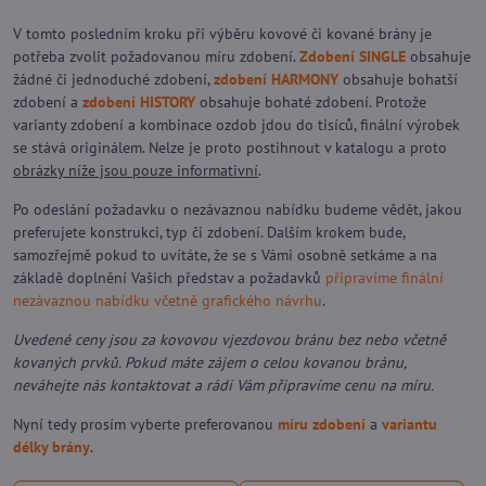
V tomto posledním kroku při výběru kovové či kované brány je
potřeba zvolit požadovanou míru zdobení.
Zdobení SINGLE
obsahuje
žádné či jednoduché zdobení,
zdobení HARMONY
obsahuje bohatší
zdobení a
zdobení HISTORY
obsahuje bohaté zdobení. Protože
varianty zdobení a kombinace ozdob jdou do tisíců, finální výrobek
se stává originálem. Nelze je proto postihnout v katalogu a proto
obrázky níže jsou pouze informativní
.
Po odeslání požadavku o nezávaznou nabídku budeme vědět, jakou
preferujete konstrukci, typ či zdobení. Dalším krokem bude,
samozřejmě pokud to uvítáte, že se s Vámi osobně setkáme a na
základě doplnění Vašich představ a požadavků
připravíme finální
nezávaznou nabídku včetně grafického návrhu
.
Uvedené ceny jsou za kovovou vjezdovou bránu bez nebo včetně
kovaných prvků. Pokud máte zájem o celou kovanou bránu,
neváhejte nás kontaktovat a rádi Vám připravíme cenu na míru.
Nyní tedy prosím vyberte preferovanou
míru zdobení
a
variantu
délky brány
.