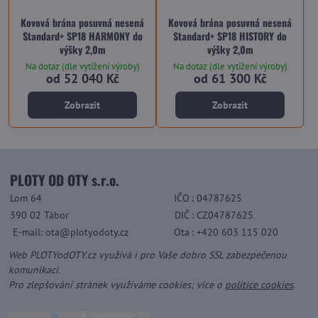
Kovová brána posuvná nesená
Kovová brána posuvná nesená
Standard+ SP18 HARMONY do
Standard+ SP18 HISTORY do
výšky 2,0m
výšky 2,0m
Na dotaz (dle vytížení výroby)
Na dotaz (dle vytížení výroby)
od 52 040 Kč
od 61 300 Kč
Zobrazit
Zobrazit
PLOTY OD OTY s.r.o.
Lom 64
IČO
: 04787625
390 02 Tábor
DIČ
: CZ04787625
E-mail: ota@plotyodoty.cz
Ota
: +420 603 115 020
Web PLOTYodOTY.cz využívá i pro Vaše dobro SSL zabezpečenou
komunikaci.
Pro zlepšování stránek využíváme cookies; více o
politice cookies
.