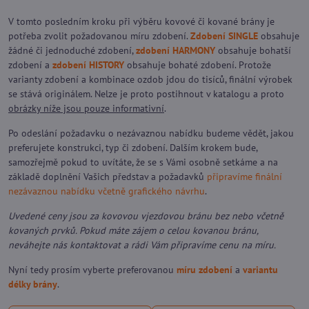
V tomto posledním kroku při výběru kovové či kované brány je
potřeba zvolit požadovanou míru zdobení.
Zdobení SINGLE
obsahuje
žádné či jednoduché zdobení,
zdobení HARMONY
obsahuje bohatší
zdobení a
zdobení HISTORY
obsahuje bohaté zdobení. Protože
varianty zdobení a kombinace ozdob jdou do tisíců, finální výrobek
se stává originálem. Nelze je proto postihnout v katalogu a proto
obrázky níže jsou pouze informativní
.
Po odeslání požadavku o nezávaznou nabídku budeme vědět, jakou
preferujete konstrukci, typ či zdobení. Dalším krokem bude,
samozřejmě pokud to uvítáte, že se s Vámi osobně setkáme a na
základě doplnění Vašich představ a požadavků
připravíme finální
nezávaznou nabídku včetně grafického návrhu
.
Uvedené ceny jsou za kovovou vjezdovou bránu bez nebo včetně
kovaných prvků. Pokud máte zájem o celou kovanou bránu,
neváhejte nás kontaktovat a rádi Vám připravíme cenu na míru.
Nyní tedy prosím vyberte preferovanou
míru zdobení
a
variantu
délky brány
.