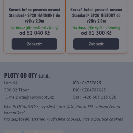
Kovová brána posuvná nesená
Kovová brána posuvná nesená
Standard+ SP20 HARMONY do
Standard+ SP20 HISTORY do
výšky 2,0m
výšky 2,0m
Na dotaz (dle vytížení výroby)
Na dotaz (dle vytížení výroby)
od 52 040 Kč
od 61 300 Kč
Zobrazit
Zobrazit
PLOTY OD OTY s.r.o.
Lom 64
IČO
: 04787625
390 02 Tábor
DIČ
: CZ04787625
E-mail: ota@plotyodoty.cz
Ota
: +420 603 115 020
Web PLOTYodOTY.cz využívá i pro Vaše dobro SSL zabezpečenou
komunikaci.
Pro zlepšování stránek využíváme cookies; více o
politice cookies
.