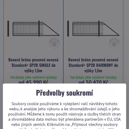
Kovová brána posuvná nesená
Kovová brána posuvná nesená
Standard+ SP20 SINGLE do
Standard+ SP20 HARMONY do
výšky 1,5m
výšky 1,5m
Na dotaz (dle vytížení výroby)
Na dotaz (dle vytížení výroby)
od 45 990 Kč
od 50 470 Kč
Předvolby soukromí
Zobrazit
Zobrazit
Soubory cookie používáme k vylepšení vaší návštěvy tohoto
webu, k analýze jeho výkonu a ke shromažďování údajů o jeho
používání. Můžeme k tomu použít nástroje a služby třetích stran
a shromážděná data mohou být přenášena partnerům v EU, USA
nebo jiných zemích. Kliknutím na „Přijmout všechny soubory