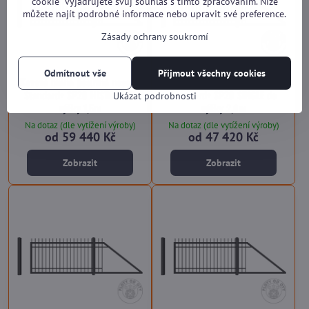
cookie“ vyjadřujete svůj souhlas s tímto zpracováním. Níže
můžete najít podrobné informace nebo upravit své preference.
Zásady ochrany soukromí
Odmítnout vše
Přijmout všechny cookies
Kovová brána posuvná nesená
Kovová brána posuvná nesená
Standard+ SP20 HISTORY do
Standard+ SP20 SINGLE do
Ukázat podrobnosti
výšky 1,5m
výšky 2,0m
Na dotaz (dle vytížení výroby)
Na dotaz (dle vytížení výroby)
od 59 440 Kč
od 47 420 Kč
Zobrazit
Zobrazit