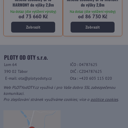
HARMONY do výšky 2,0m
do výšky 2,0m
Na dotaz (dle vytížení výroby)
Na dotaz (dle vytížení výroby)
od 73 660 Kč
od 86 730 Kč
Zobrazit
Zobrazit
PLOTY OD OTY s.r.o.
Lom 64
IČO
: 04787625
390 02 Tábor
DIČ
: CZ04787625
E-mail: ota@plotyodoty.cz
Ota
: +420 603 115 020
Web PLOTYodOTY.cz využívá i pro Vaše dobro SSL zabezpečenou
komunikaci.
Pro zlepšování stránek využíváme cookies; více o
politice cookies
.