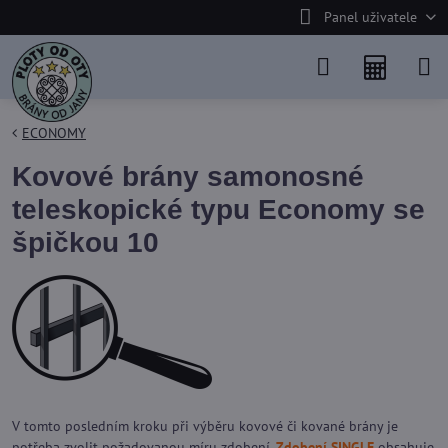
Panel uživatele
ECONOMY
Kovové brány samonosné
teleskopické typu Economy se
špičkou 10
V tomto posledním kroku při výběru kovové či kované brány je
potřeba zvolit požadovanou míru zdobení.
Zdobení SINGLE
obsahuje