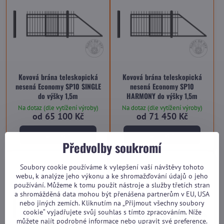
Kovová brána teleskopická
Kovová brána teleskopická
nesená Economy SP10 SINGLE
nesená Economy SP10
do výšky 1,5m
HARMONY do výšky 1,5m
Na dotaz (dle vytížení výroby)
Na dotaz (dle vytížení výroby)
od 65 100 Kč
od 71 450 Kč
Zobrazit
Zobrazit
Předvolby soukromí
Soubory cookie používáme k vylepšení vaší návštěvy tohoto
webu, k analýze jeho výkonu a ke shromažďování údajů o jeho
používání. Můžeme k tomu použít nástroje a služby třetích stran
a shromážděná data mohou být přenášena partnerům v EU, USA
nebo jiných zemích. Kliknutím na „Přijmout všechny soubory
cookie“ vyjadřujete svůj souhlas s tímto zpracováním. Níže
můžete najít podrobné informace nebo upravit své preference.