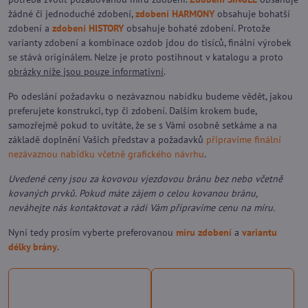
žádné či jednoduché zdobení,
zdobení HARMONY
obsahuje bohatší
zdobení a
zdobení HISTORY
obsahuje bohaté zdobení. Protože
varianty zdobení a kombinace ozdob jdou do tisíců, finální výrobek
se stává originálem. Nelze je proto postihnout v katalogu a proto
obrázky níže jsou pouze informativní
.
Po odeslání požadavku o nezávaznou nabídku budeme vědět, jakou
preferujete konstrukci, typ či zdobení. Dalším krokem bude,
samozřejmě pokud to uvítáte, že se s Vámi osobně setkáme a na
základě doplnění Vašich představ a požadavků
připravíme finální
nezávaznou nabídku včetně grafického návrhu
.
Uvedené ceny jsou za kovovou vjezdovou bránu bez nebo včetně
kovaných prvků. Pokud máte zájem o celou kovanou bránu,
neváhejte nás kontaktovat a rádi Vám připravíme cenu na míru.
Nyní tedy prosím vyberte preferovanou
míru zdobení
a
variantu
délky brány
.