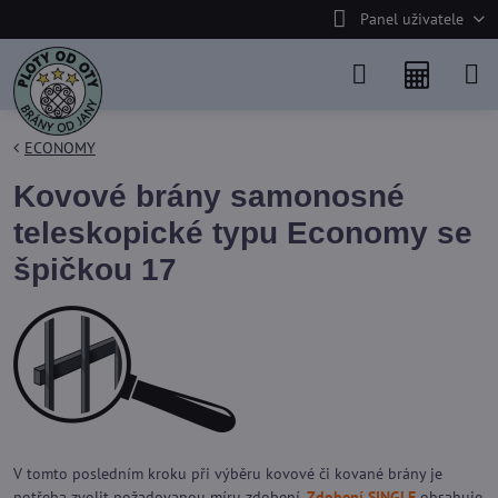
Panel uživatele
ECONOMY
Kovové brány samonosné
teleskopické typu Economy se
špičkou 17
V tomto posledním kroku při výběru kovové či kované brány je
potřeba zvolit požadovanou míru zdobení.
Zdobení SINGLE
obsahuje