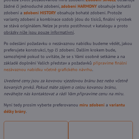
žádné či jednoduché zdobení,
zdobení HARMONY
obsahuje bohatší
zdobení a
zdobení HISTORY
obsahuje bohaté zdobení. Protože
varianty zdobení a kombinace ozdob jdou do tisíců, finální výrobek
se stává originálem. Nelze je proto postihnout v katalogu a proto
obrázky níže jsou pouze informativní
.
Po odeslání požadavku o nezávaznou nabídku budeme vědět, jakou
preferujete konstrukci, typ či zdobení. Dalším krokem bude,
samozřejmě pokud to uvítáte, že se s Vámi osobně setkáme a na
základě doplnění Vašich představ a požadavků
připravíme finální
nezávaznou nabídku včetně grafického návrhu
.
Uvedené ceny jsou za kovovou vjezdovou bránu bez nebo včetně
kovaných prvků. Pokud máte zájem o celou kovanou bránu,
neváhejte nás kontaktovat a rádi Vám připravíme cenu na míru.
Nyní tedy prosím vyberte preferovanou
míru zdobení
a
variantu
délky brány
.