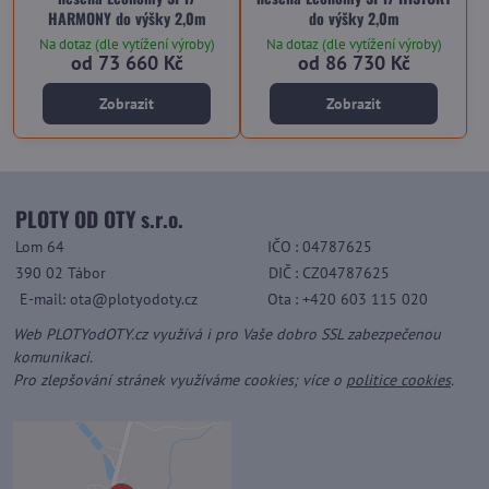
HARMONY do výšky 2,0m
do výšky 2,0m
Na dotaz (dle vytížení výroby)
Na dotaz (dle vytížení výroby)
od 73 660 Kč
od 86 730 Kč
Zobrazit
Zobrazit
PLOTY OD OTY s.r.o.
Lom 64
IČO
: 04787625
390 02 Tábor
DIČ
: CZ04787625
E-mail: ota@plotyodoty.cz
Ota
: +420 603 115 020
Web PLOTYodOTY.cz využívá i pro Vaše dobro SSL zabezpečenou
komunikaci.
Pro zlepšování stránek využíváme cookies; více o
politice cookies
.