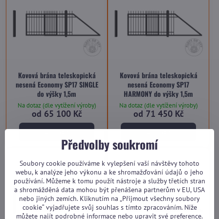
Kovová brána teleskopická
Kovová brána teleskopická
nesená Economy SP17 SINGLE
nesená Economy SP17
do výšky 1,5m
HARMONY do výšky 1,5m
Na dotaz (dle vytížení výroby)
Na dotaz (dle vytížení výroby)
od 65 100 Kč
od 71 450 Kč
Zobrazit
Zobrazit
Předvolby soukromí
Soubory cookie používáme k vylepšení vaší návštěvy tohoto
webu, k analýze jeho výkonu a ke shromažďování údajů o jeho
používání. Můžeme k tomu použít nástroje a služby třetích stran
a shromážděná data mohou být přenášena partnerům v EU, USA
nebo jiných zemích. Kliknutím na „Přijmout všechny soubory
cookie“ vyjadřujete svůj souhlas s tímto zpracováním. Níže
můžete najít podrobné informace nebo upravit své preference.