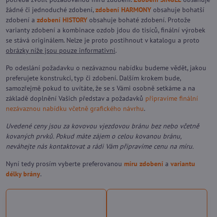
žádné či jednoduché zdobení,
zdobení HARMONY
obsahuje bohatší
zdobení a
zdobení HISTORY
obsahuje bohaté zdobení. Protože
varianty zdobení a kombinace ozdob jdou do tisíců, finální výrobek
se stává originálem. Nelze je proto postihnout v katalogu a proto
obrázky níže jsou pouze informativní
.
Po odeslání požadavku o nezávaznou nabídku budeme vědět, jakou
preferujete konstrukci, typ či zdobení. Dalším krokem bude,
samozřejmě pokud to uvítáte, že se s Vámi osobně setkáme a na
základě doplnění Vašich představ a požadavků
připravíme finální
nezávaznou nabídku včetně grafického návrhu
.
Uvedené ceny jsou za kovovou vjezdovou bránu bez nebo včetně
kovaných prvků. Pokud máte zájem o celou kovanou bránu,
neváhejte nás kontaktovat a rádi Vám připravíme cenu na míru.
Nyní tedy prosím vyberte preferovanou
míru zdobení
a
variantu
délky brány
.