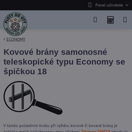
Panel uživatele
ECONOMY
Kovové brány samonosné
teleskopické typu Economy se
špičkou 18
V tomto posledním kroku při výběru kovové či kované brány je
potřeba zvolit požadovanou míru zdobení.
Zdobení SINGLE
obsahuje