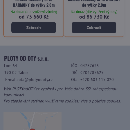
HARMONY do výšky 2,0m
do výšky 2,0m
Na dotaz (dle vytížení výroby)
Na dotaz (dle vytížení výroby)
od 73 660 Kč
od 86 730 Kč
Zobrazit
Zobrazit
PLOTY OD OTY s.r.o.
Lom 64
IČO
: 04787625
390 02 Tábor
DIČ
: CZ04787625
E-mail: ota@plotyodoty.cz
Ota
: +420 603 115 020
Web PLOTYodOTY.cz využívá i pro Vaše dobro SSL zabezpečenou
komunikaci.
Pro zlepšování stránek využíváme cookies; více o
politice cookies
.