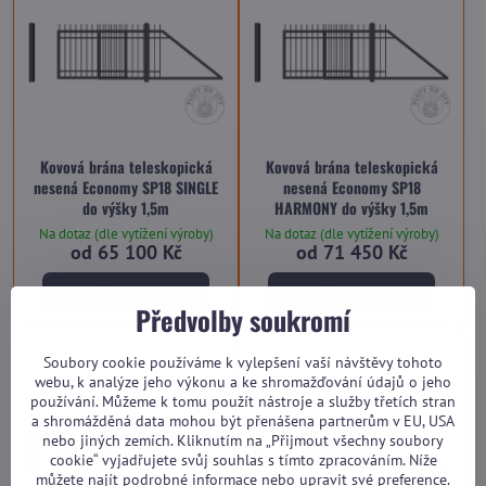
Kovová brána teleskopická
Kovová brána teleskopická
nesená Economy SP18 SINGLE
nesená Economy SP18
do výšky 1,5m
HARMONY do výšky 1,5m
Na dotaz (dle vytížení výroby)
Na dotaz (dle vytížení výroby)
od 65 100 Kč
od 71 450 Kč
Zobrazit
Zobrazit
Předvolby soukromí
Soubory cookie používáme k vylepšení vaší návštěvy tohoto
webu, k analýze jeho výkonu a ke shromažďování údajů o jeho
používání. Můžeme k tomu použít nástroje a služby třetích stran
a shromážděná data mohou být přenášena partnerům v EU, USA
nebo jiných zemích. Kliknutím na „Přijmout všechny soubory
cookie“ vyjadřujete svůj souhlas s tímto zpracováním. Níže
můžete najít podrobné informace nebo upravit své preference.