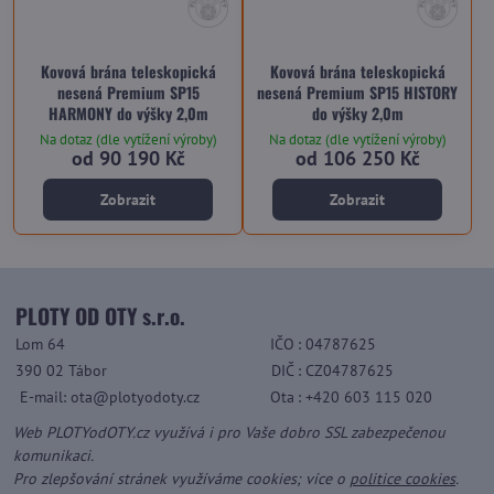
Kovová brána teleskopická
Kovová brána teleskopická
nesená Premium SP15
nesená Premium SP15 HISTORY
HARMONY do výšky 2,0m
do výšky 2,0m
Na dotaz (dle vytížení výroby)
Na dotaz (dle vytížení výroby)
od 90 190 Kč
od 106 250 Kč
Zobrazit
Zobrazit
PLOTY OD OTY s.r.o.
Lom 64
IČO
: 04787625
390 02 Tábor
DIČ
: CZ04787625
E-mail: ota@plotyodoty.cz
Ota
: +420 603 115 020
Web PLOTYodOTY.cz využívá i pro Vaše dobro SSL zabezpečenou
komunikaci.
Pro zlepšování stránek využíváme cookies; více o
politice cookies
.