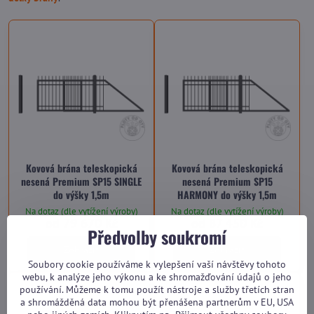
Kovová brána teleskopická
Kovová brána teleskopická
nesená Premium SP15 SINGLE
nesená Premium SP15
do výšky 1,5m
HARMONY do výšky 1,5m
Na dotaz (dle vytížení výroby)
Na dotaz (dle vytížení výroby)
od 79 670 Kč
od 87 450 Kč
Předvolby soukromí
Zobrazit
Zobrazit
Soubory cookie používáme k vylepšení vaší návštěvy tohoto
webu, k analýze jeho výkonu a ke shromažďování údajů o jeho
používání. Můžeme k tomu použít nástroje a služby třetích stran
a shromážděná data mohou být přenášena partnerům v EU, USA