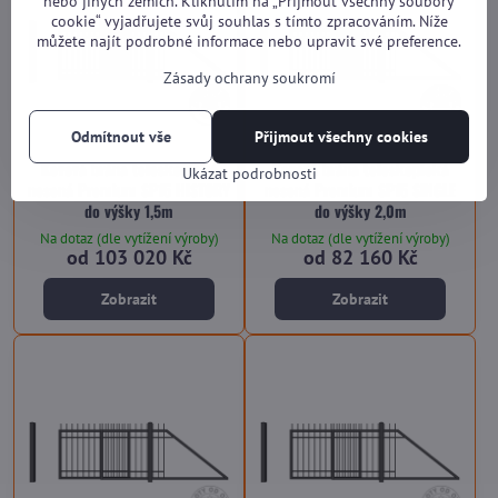
nebo jiných zemích. Kliknutím na „Přijmout všechny soubory
cookie“ vyjadřujete svůj souhlas s tímto zpracováním. Níže
můžete najít podrobné informace nebo upravit své preference.
Zásady ochrany soukromí
Odmítnout vše
Přijmout všechny cookies
Kovová brána teleskopická
Kovová brána teleskopická
Ukázat podrobnosti
nesená Premium SP15 HISTORY
nesená Premium SP15 SINGLE
do výšky 1,5m
do výšky 2,0m
Na dotaz (dle vytížení výroby)
Na dotaz (dle vytížení výroby)
od 103 020 Kč
od 82 160 Kč
Zobrazit
Zobrazit