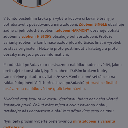
V tomto posledním kroku při výběru kovové či kované brány je
potřeba zvolit požadovanou míru zdobení.
Zdobení SINGLE
obsahuje
žádné či jednoduché zdobení,
zdobení HARMONY
obsahuje bohatší
zdobení a
zdobení HISTORY
obsahuje bohaté zdobení. Protože
varianty zdobení a kombinace ozdob jdou do tisíců, finální výrobek
se stává originálem. Nelze je proto postihnout v katalogu a proto
obrázky níže jsou pouze informativní
.
Po odeslání požadavku o nezávaznou nabídku budeme vědět, jakou
preferujete konstrukci, typ či zdobení. Dalším krokem bude,
samozřejmě pokud to uvítáte, že se s Vámi osobně setkáme a na
základě doplnění Vašich představ a požadavků
připravíme finální
nezávaznou nabídku včetně grafického návrhu
.
Uvedené ceny jsou za kovovou vjezdovou bránu bez nebo včetně
kovaných prvků. Pokud máte zájem o celou kovanou bránu,
neváhejte nás kontaktovat a rádi Vám připravíme cenu na míru.
Nyní tedy prosím vyberte preferovanou
míru zdobení
a
variantu
délky brány
.