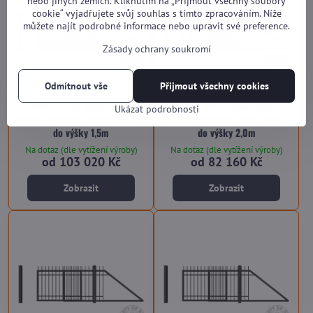
nebo jiných zemích. Kliknutím na „Přijmout všechny soubory
cookie“ vyjadřujete svůj souhlas s tímto zpracováním. Níže
můžete najít podrobné informace nebo upravit své preference.
Zásady ochrany soukromí
Odmítnout vše
Přijmout všechny cookies
Kovová brána teleskopická
Kovová brána teleskopická
Ukázat podrobnosti
nesená Premium SP18 HISTORY
nesená Premium SP18 SINGLE
do výšky 1,5m
do výšky 2,0m
Na dotaz (dle vytížení výroby)
Na dotaz (dle vytížení výroby)
od 103 020 Kč
od 82 160 Kč
Zobrazit
Zobrazit