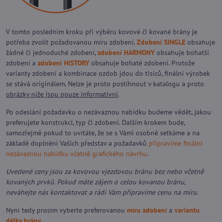
V tomto posledním kroku při výběru kovové či kované brány je
potřeba zvolit požadovanou míru zdobení.
Zdobení SINGLE
obsahuje
žádné či jednoduché zdobení,
zdobení HARMONY
obsahuje bohatší
zdobení a
zdobení HISTORY
obsahuje bohaté zdobení. Protože
varianty zdobení a kombinace ozdob jdou do tisíců, finální výrobek
se stává originálem. Nelze je proto postihnout v katalogu a proto
obrázky níže jsou pouze informativní
.
Po odeslání požadavku o nezávaznou nabídku budeme vědět, jakou
preferujete konstrukci, typ či zdobení. Dalším krokem bude,
samozřejmě pokud to uvítáte, že se s Vámi osobně setkáme a na
základě doplnění Vašich představ a požadavků
připravíme finální
nezávaznou nabídku včetně grafického návrhu
.
Uvedené ceny jsou za kovovou vjezdovou bránu bez nebo včetně
kovaných prvků. Pokud máte zájem o celou kovanou bránu,
neváhejte nás kontaktovat a rádi Vám připravíme cenu na míru.
Nyní tedy prosím vyberte preferovanou
míru zdobení
a
variantu
délky brány
.