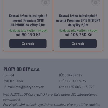
Kovová brána teleskopická
Kovová brána teleskopická
nesená Premium SP18
nesená Premium SP18 HISTORY
HARMONY do výšky 2,0m
do výšky 2,0m
Na dotaz (dle vytížení výroby)
Na dotaz (dle vytížení výroby)
od 90 190 Kč
od 106 250 Kč
Zobrazit
Zobrazit
PLOTY OD OTY s.r.o.
Lom 64
IČO
: 04787625
390 02 Tábor
DIČ
: CZ04787625
E-mail: ota@plotyodoty.cz
Ota
: +420 603 115 020
Web PLOTYodOTY.cz využívá i pro Vaše dobro SSL zabezpečenou
komunikaci.
Pro zlepšování stránek využíváme cookies; více o
politice cookies
.