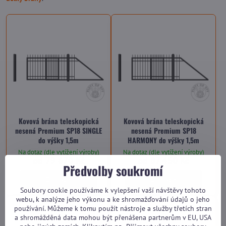
Kovová brána teleskopická
Kovová brána teleskopická
nesená Premium SP18 SINGLE
nesená Premium SP18
do výšky 1,5m
HARMONY do výšky 1,5m
Na dotaz (dle vytížení výroby)
Na dotaz (dle vytížení výroby)
od 79 670 Kč
od 87 450 Kč
Předvolby soukromí
Zobrazit
Zobrazit
Soubory cookie používáme k vylepšení vaší návštěvy tohoto
webu, k analýze jeho výkonu a ke shromažďování údajů o jeho
používání. Můžeme k tomu použít nástroje a služby třetích stran
a shromážděná data mohou být přenášena partnerům v EU, USA