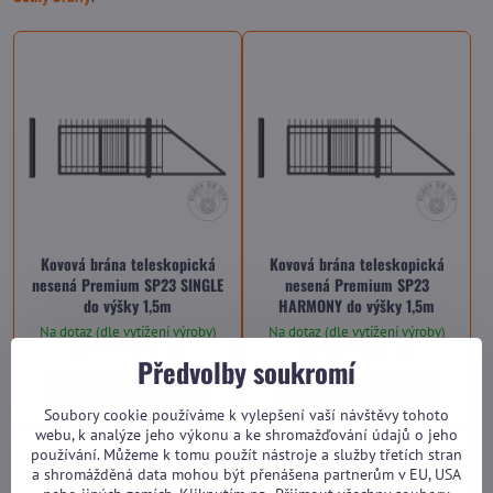
Kovová brána teleskopická
Kovová brána teleskopická
nesená Premium SP23 SINGLE
nesená Premium SP23
do výšky 1,5m
HARMONY do výšky 1,5m
Na dotaz (dle vytížení výroby)
Na dotaz (dle vytížení výroby)
od 79 670 Kč
od 87 450 Kč
Předvolby soukromí
Zobrazit
Zobrazit
Soubory cookie používáme k vylepšení vaší návštěvy tohoto
webu, k analýze jeho výkonu a ke shromažďování údajů o jeho
používání. Můžeme k tomu použít nástroje a služby třetích stran
a shromážděná data mohou být přenášena partnerům v EU, USA