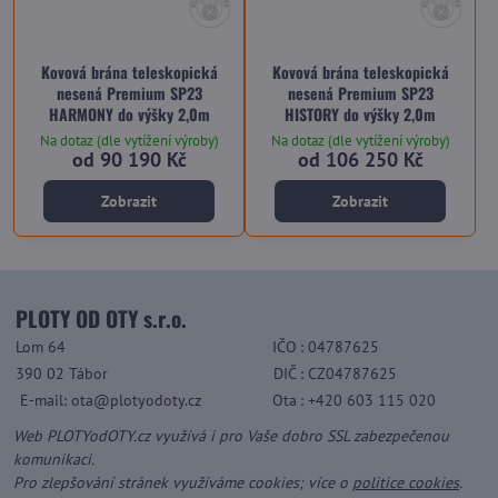
Kovová brána teleskopická
Kovová brána teleskopická
nesená Premium SP23
nesená Premium SP23
HARMONY do výšky 2,0m
HISTORY do výšky 2,0m
Na dotaz (dle vytížení výroby)
Na dotaz (dle vytížení výroby)
od 90 190 Kč
od 106 250 Kč
Zobrazit
Zobrazit
PLOTY OD OTY s.r.o.
Lom 64
IČO
: 04787625
390 02 Tábor
DIČ
: CZ04787625
E-mail: ota@plotyodoty.cz
Ota
: +420 603 115 020
Web PLOTYodOTY.cz využívá i pro Vaše dobro SSL zabezpečenou
komunikaci.
Pro zlepšování stránek využíváme cookies; více o
politice cookies
.