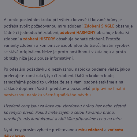
V tomto posledním kroku při výběru kovové či kované brány je
potřeba zvolit požadovanou míru zdobení.
Zdobení SINGLE
obsahuje
žádné či jednoduché zdobení,
zdobení HARMONY
obsahuje bohatší
zdobení a
zdobení HISTORY
obsahuje bohaté zdobení. Protože
varianty zdobení a kombinace ozdob jdou do tisíců, finální výrobek
se stává originálem. Nelze je proto postihnout v katalogu a proto
obrázky níže jsou pouze informativní
.
Po odeslání požadavku o nezávaznou nabídku budeme vědět, jakou
preferujete konstrukci, typ či zdobení. Dalším krokem bude,
samozřejmě pokud to uvítáte, že se s Vámi osobně setkáme a na
základě doplnění Vašich představ a požadavků
připravíme finální
nezávaznou nabídku včetně grafického návrhu
.
Uvedené ceny jsou za kovovou vjezdovou bránu bez nebo včetně
kovaných prvků. Pokud máte zájem o celou kovanou bránu,
neváhejte nás kontaktovat a rádi Vám připravíme cenu na míru.
Nyní tedy prosím vyberte preferovanou
míru zdobení
a
variantu
délky brány
.