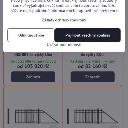
nebo jiných zemích. Kliknutím na „Přijmout všechny soubory
cookie“ vyjadřujete svůj souhlas s tímto zpracováním. Níže
můžete najít podrobné informace nebo upravit své preference.
Zásady ochrany soukromí
Odmítnout vše
Přijmout všechny cookies
Kovová brána teleskopická
Kovová brána teleskopická
Ukázat podrobnosti
nesená Premium SP23
nesená Premium SP23 SINGLE
HISTORY do výšky 1,5m
do výšky 2,0m
Na dotaz (dle vytížení výroby)
Na dotaz (dle vytížení výroby)
od 103 020 Kč
od 82 160 Kč
Zobrazit
Zobrazit