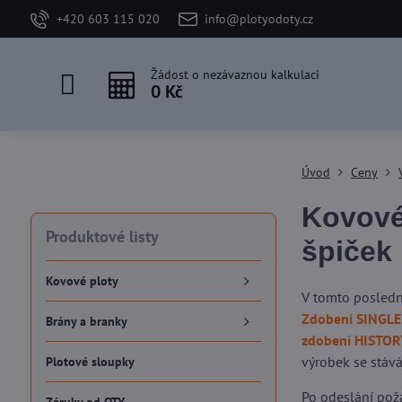
+420 603 115 020
info@plotyodoty.cz
Žádost o nezávaznou kalkulaci
0 Kč
Úvod
Ceny
Kovové
Produktové listy
špiček
Kovové ploty
V tomto posledn
Zdobení SINGLE
Brány a branky
zdobení HISTOR
výrobek se stává
Plotové sloupky
Po odeslání pož