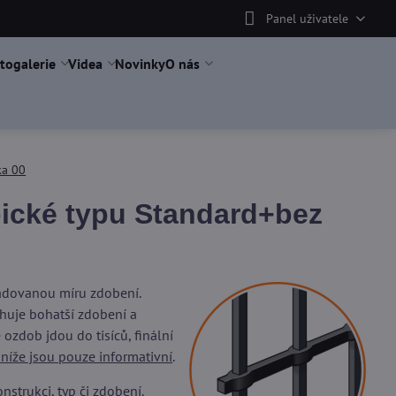
Panel uživatele
togalerie
Videa
Novinky
O nás
ka 00
ické typu Standard+bez
žadovanou míru zdobení.
uje bohatší zdobení a
ozdob jdou do tisíců, finální
 níže jsou pouze informativní
.
trukci, typ či zdobení.