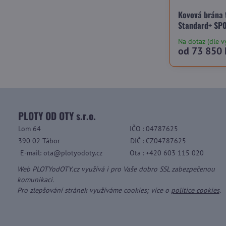
Kovová brána 
Standard+ SP0
Na dotaz (dle v
od 73 850 
PLOTY OD OTY s.r.o.
Lom 64
IČO
: 04787625
390 02 Tábor
DIČ
: CZ04787625
E-mail: ota@plotyodoty.cz
Ota
: +420 603 115 020
Web PLOTYodOTY.cz využívá i pro Vaše dobro SSL zabezpečenou
komunikaci.
Pro zlepšování stránek využíváme cookies; více o
politice cookies
.