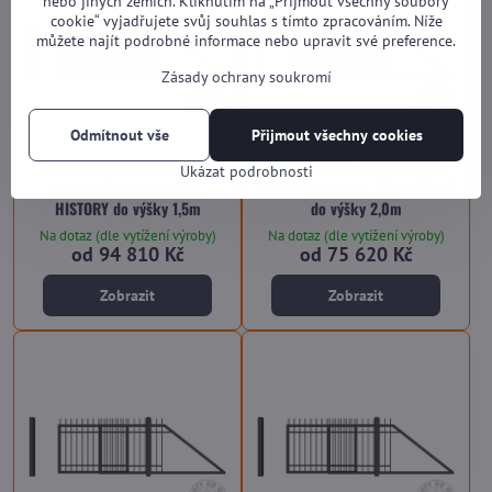
nebo jiných zemích. Kliknutím na „Přijmout všechny soubory
cookie“ vyjadřujete svůj souhlas s tímto zpracováním. Níže
můžete najít podrobné informace nebo upravit své preference.
Zásady ochrany soukromí
Odmítnout vše
Přijmout všechny cookies
Kovová brána teleskopická
Kovová brána teleskopická
Ukázat podrobnosti
nesená Standard+ SP06
nesená Standard+ SP06 SINGLE
HISTORY do výšky 1,5m
do výšky 2,0m
Na dotaz (dle vytížení výroby)
Na dotaz (dle vytížení výroby)
od 94 810 Kč
od 75 620 Kč
Zobrazit
Zobrazit