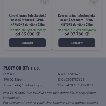
Kovová brána teleskopická
Kovová brána teleskopická
nesená Standard+ SP06
nesená Standard+ SP06
HARMONY do výšky 2,0m
HISTORY do výšky 2,0m
Na dotaz (dle vytížení výroby)
Na dotaz (dle vytížení výroby)
od 83 000 Kč
od 97 780 Kč
Zobrazit
Zobrazit
PLOTY OD OTY s.r.o.
Lom 64
IČO
: 04787625
390 02 Tábor
DIČ
: CZ04787625
E-mail: ota@plotyodoty.cz
Ota
: +420 603 115 020
Web PLOTYodOTY.cz využívá i pro Vaše dobro SSL zabezpečenou
komunikaci.
Pro zlepšování stránek využíváme cookies; více o
politice cookies
.