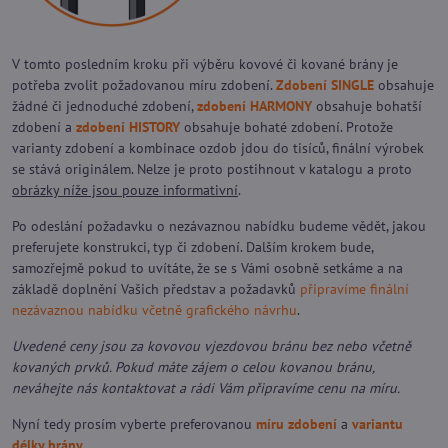
V tomto posledním kroku při výběru kovové či kované brány je
potřeba zvolit požadovanou míru zdobení.
Zdobení SINGLE
obsahuje
žádné či jednoduché zdobení,
zdobení HARMONY
obsahuje bohatší
zdobení a
zdobení HISTORY
obsahuje bohaté zdobení. Protože
varianty zdobení a kombinace ozdob jdou do tisíců, finální výrobek
se stává originálem. Nelze je proto postihnout v katalogu a proto
obrázky níže jsou pouze informativní
.
Po odeslání požadavku o nezávaznou nabídku budeme vědět, jakou
preferujete konstrukci, typ či zdobení. Dalším krokem bude,
samozřejmě pokud to uvítáte, že se s Vámi osobně setkáme a na
základě doplnění Vašich představ a požadavků
připravíme finální
nezávaznou nabídku včetně grafického návrhu
.
Uvedené ceny jsou za kovovou vjezdovou bránu bez nebo včetně
kovaných prvků. Pokud máte zájem o celou kovanou bránu,
neváhejte nás kontaktovat a rádi Vám připravíme cenu na míru.
Nyní tedy prosím vyberte preferovanou
míru zdobení
a
variantu
délky brány
.