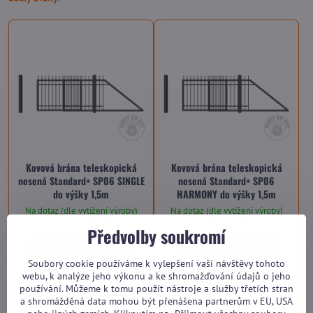
Kovová brána teleskopická
Kovová brána teleskopická
nesená Standard+ SP06 SINGLE
nesená Standard+ SP06
do výšky 1,5m
HARMONY do výšky 1,5m
Na dotaz (dle vytížení výroby)
Na dotaz (dle vytížení výroby)
od 73 350 Kč
od 80 510 Kč
Předvolby soukromí
Zobrazit
Zobrazit
Soubory cookie používáme k vylepšení vaší návštěvy tohoto
webu, k analýze jeho výkonu a ke shromažďování údajů o jeho
používání. Můžeme k tomu použít nástroje a služby třetích stran
a shromážděná data mohou být přenášena partnerům v EU, USA