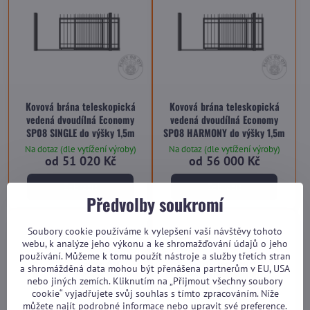
Kovová brána teleskopická
Kovová brána teleskopická
vedená dvoudílná Economy
vedená dvoudílná Economy
SP08 SINGLE do výšky 1,5m
SP08 HARMONY do výšky 1,5m
Na dotaz (dle vytížení výroby)
Na dotaz (dle vytížení výroby)
od 51 020 Kč
od 56 000 Kč
Zobrazit
Zobrazit
Předvolby soukromí
Soubory cookie používáme k vylepšení vaší návštěvy tohoto
webu, k analýze jeho výkonu a ke shromažďování údajů o jeho
používání. Můžeme k tomu použít nástroje a služby třetích stran
a shromážděná data mohou být přenášena partnerům v EU, USA
nebo jiných zemích. Kliknutím na „Přijmout všechny soubory
cookie“ vyjadřujete svůj souhlas s tímto zpracováním. Níže
můžete najít podrobné informace nebo upravit své preference.