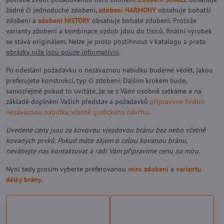
žádné či jednoduché zdobení,
zdobení HARMONY
obsahuje bohatší
zdobení a
zdobení HISTORY
obsahuje bohaté zdobení. Protože
varianty zdobení a kombinace ozdob jdou do tisíců, finální výrobek
se stává originálem. Nelze je proto postihnout v katalogu a proto
obrázky níže jsou pouze informativní
.
Po odeslání požadavku o nezávaznou nabídku budeme vědět, jakou
preferujete konstrukci, typ či zdobení. Dalším krokem bude,
samozřejmě pokud to uvítáte, že se s Vámi osobně setkáme a na
základě doplnění Vašich představ a požadavků
připravíme finální
nezávaznou nabídku včetně grafického návrhu
.
Uvedené ceny jsou za kovovou vjezdovou bránu bez nebo včetně
kovaných prvků. Pokud máte zájem o celou kovanou bránu,
neváhejte nás kontaktovat a rádi Vám připravíme cenu na míru.
Nyní tedy prosím vyberte preferovanou
míru zdobení
a
variantu
délky brány
.