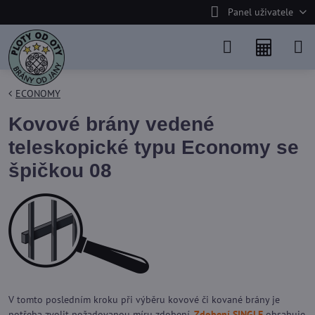
Panel uživatele
ECONOMY
Kovové brány vedené
teleskopické typu Economy se
špičkou 08
V tomto posledním kroku při výběru kovové či kované brány je
potřeba zvolit požadovanou míru zdobení.
Zdobení SINGLE
obsahuje