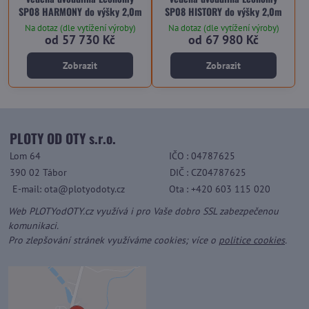
SP08 HARMONY do výšky 2,0m
SP08 HISTORY do výšky 2,0m
Na dotaz (dle vytížení výroby)
Na dotaz (dle vytížení výroby)
od 57 730 Kč
od 67 980 Kč
Zobrazit
Zobrazit
PLOTY OD OTY s.r.o.
Lom 64
IČO
: 04787625
390 02 Tábor
DIČ
: CZ04787625
E-mail: ota@plotyodoty.cz
Ota
: +420 603 115 020
Web PLOTYodOTY.cz využívá i pro Vaše dobro SSL zabezpečenou
komunikaci.
Pro zlepšování stránek využíváme cookies; více o
politice cookies
.