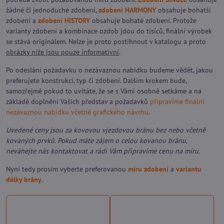
žádné či jednoduché zdobení,
zdobení HARMONY
obsahuje bohatší
zdobení a
zdobení HISTORY
obsahuje bohaté zdobení. Protože
varianty zdobení a kombinace ozdob jdou do tisíců, finální výrobek
se stává originálem. Nelze je proto postihnout v katalogu a proto
obrázky níže jsou pouze informativní
.
Po odeslání požadavku o nezávaznou nabídku budeme vědět, jakou
preferujete konstrukci, typ či zdobení. Dalším krokem bude,
samozřejmě pokud to uvítáte, že se s Vámi osobně setkáme a na
základě doplnění Vašich představ a požadavků
připravíme finální
nezávaznou nabídku včetně grafického návrhu
.
Uvedené ceny jsou za kovovou vjezdovou bránu bez nebo včetně
kovaných prvků. Pokud máte zájem o celou kovanou bránu,
neváhejte nás kontaktovat a rádi Vám připravíme cenu na míru.
Nyní tedy prosím vyberte preferovanou
míru zdobení
a
variantu
délky brány
.