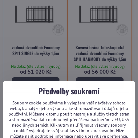
vedená dvoudílná Economy
Kovová brána teleskopická
SP11 SINGLE do výšky 1,5m
vedená dvoudílná Economy
SP11 HARMONY do výšky 1,5m
Na dotaz (dle vytížení výroby)
Na dotaz (dle vytížení výroby)
od 51 020 Kč
od 56 000 Kč
Zobrazit
Zobrazit
Předvolby soukromí
Soubory cookie používáme k vylepšení vaší návštěvy tohoto
webu, k analýze jeho výkonu a ke shromažďování údajů o jeho
používání. Můžeme k tomu použít nástroje a služby třetích stran
a shromážděná data mohou být přenášena partnerům v EU, USA
nebo jiných zemích. Kliknutím na „Přijmout všechny soubory
cookie“ vyjadřujete svůj souhlas s tímto zpracováním. Níže
můžete najít podrobné informace nebo upravit své preference.