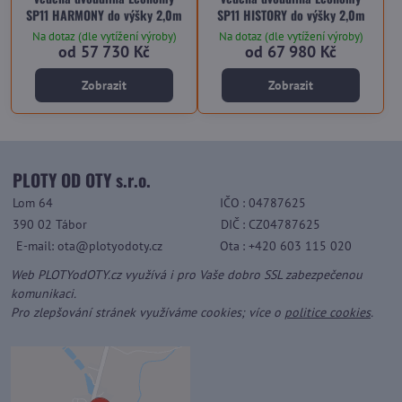
SP11 HARMONY do výšky 2,0m
SP11 HISTORY do výšky 2,0m
Na dotaz (dle vytížení výroby)
Na dotaz (dle vytížení výroby)
od 57 730 Kč
od 67 980 Kč
Zobrazit
Zobrazit
PLOTY OD OTY s.r.o.
Lom 64
IČO
: 04787625
390 02 Tábor
DIČ
: CZ04787625
E-mail: ota@plotyodoty.cz
Ota
: +420 603 115 020
Web PLOTYodOTY.cz využívá i pro Vaše dobro SSL zabezpečenou
komunikaci.
Pro zlepšování stránek využíváme cookies; více o
politice cookies
.