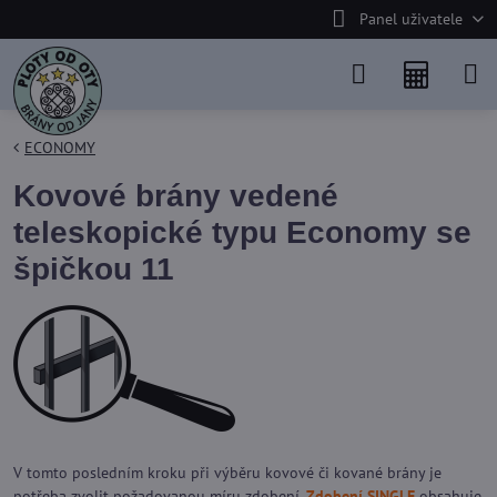
Panel uživatele
ECONOMY
Kovové brány vedené
teleskopické typu Economy se
špičkou 11
V tomto posledním kroku při výběru kovové či kované brány je
potřeba zvolit požadovanou míru zdobení.
Zdobení SINGLE
obsahuje