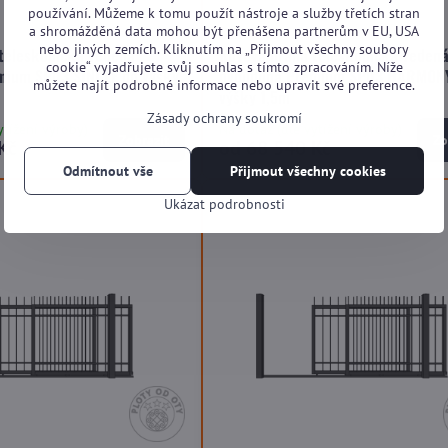
používání. Můžeme k tomu použít nástroje a služby třetích stran
a shromážděná data mohou být přenášena partnerům v EU, USA
nebo jiných zemích. Kliknutím na „Přijmout všechny soubory
teleskopická vedená
Kovová brána teleskopická veden
cookie“ vyjadřujete svůj souhlas s tímto zpracováním. Níže
mium SP03 SINGLE do výšky
dvoudílná Premium SP03 HARMON
můžete najít podrobné informace nebo upravit své preference.
výšky 1,5m
Zásady ochrany soukromí
ytížení výroby)
Na dotaz (dle vytížení výroby)
Zobrazit
Zo
Kč
od 68 540 Kč
Odmítnout vše
Přijmout všechny cookies
Ukázat podrobnosti