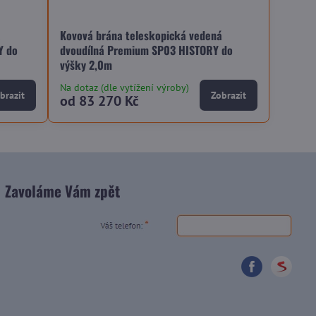
á
Kovová brána teleskopická vedená
Y do
dvoudílná Premium SP03 HISTORY do
výšky 2,0m
Na dotaz (dle vytížení výroby)
brazit
Zobrazit
od 83 270 Kč
Zavoláme Vám zpět