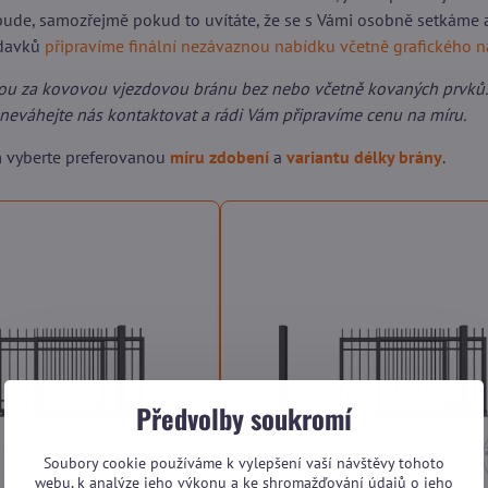
ude, samozřejmě pokud to uvítáte, že se s Vámi osobně setkáme 
adavků
připravíme finální nezávaznou nabídku včetně grafického 
ou za kovovou vjezdovou bránu bez nebo včetně kovaných prvků.
neváhejte nás kontaktovat a rádi Vám připravíme cenu na míru.
m vyberte preferovanou
míru zdobení
a
variantu délky brány
.
Předvolby soukromí
Soubory cookie používáme k vylepšení vaší návštěvy tohoto
webu, k analýze jeho výkonu a ke shromažďování údajů o jeho