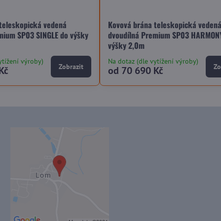
teleskopická vedená
Kovová brána teleskopická veden
mium SP03 SINGLE do výšky
dvoudílná Premium SP03 HARMON
výšky 2,0m
ytížení výroby)
Na dotaz (dle vytížení výroby)
Zobrazit
Zo
Kč
od 70 690 Kč