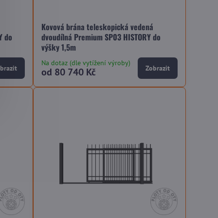
á
Kovová brána teleskopická vedená
Y do
dvoudílná Premium SP03 HISTORY do
výšky 1,5m
Na dotaz (dle vytížení výroby)
brazit
Zobrazit
od 80 740 Kč