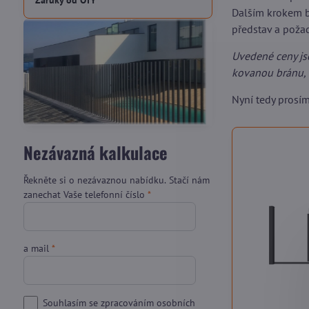
Záruky od OTY
Dalším krokem b
představ a pož
Uvedené ceny js
kovanou bránu, 
Nyní tedy prosí
Nezávazná kalkulace
Řekněte si o nezávaznou nabídku. Stačí nám
zanechat Vaše telefonní číslo
*
a mail
*
Souhlasím se zpracováním osobních