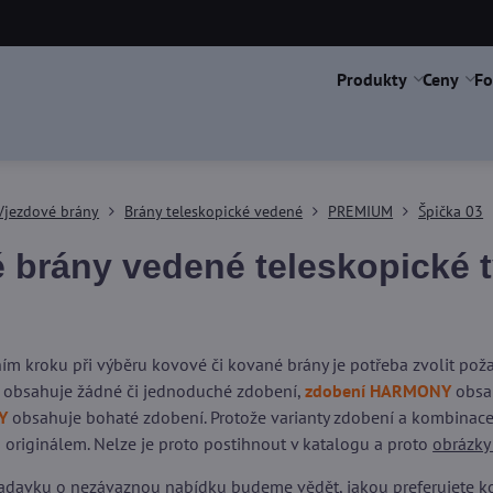
Produkty
Ceny
Fo
Vjezdové brány
Brány teleskopické vedené
PREMIUM
Špička 03
 brány vedené teleskopické 
ím kroku při výběru kovové či kované brány je potřeba zvolit po
obsahuje žádné či jednoduché zdobení,
zdobení HARMONY
obsah
Y
obsahuje bohaté zdobení. Protože varianty zdobení a kombinace 
 originálem. Nelze je proto postihnout v katalogu a proto
obrázky
adavku o nezávaznou nabídku budeme vědět, jakou preferujete kons