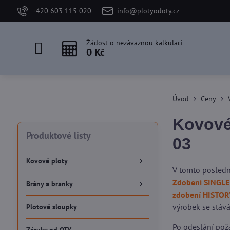
+420 603 115 020
info@plotyodoty.cz
Žádost o nezávaznou kalkulaci
0 Kč
Úvod
Ceny
Kovové
Produktové listy
03
Kovové ploty
V tomto posledn
Zdobení SINGLE
Brány a branky
zdobení HISTOR
výrobek se stává
Plotové sloupky
Po odeslání pož