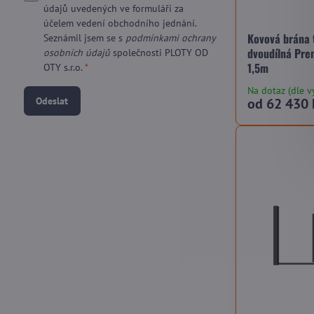
údajů uvedených ve formuláři za
účelem vedení obchodního jednání.
Kovová brána 
Seznámil jsem se s
podmínkami ochrany
dvoudílná Pre
osobních údajů
společnosti PLOTY OD
1,5m
OTY s.r.o.
*
Na dotaz (dle v
Odeslat
od 62 430 