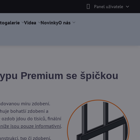
Panel uživatele
togalerie
Videa
Novinky
O nás
typu Premium se špičkou
žadovanou míru zdobení.
uje bohatší zdobení a
ozdob jdou do tisíců, finální
 níže jsou pouze informativní
.
trukci, typ či zdobení.