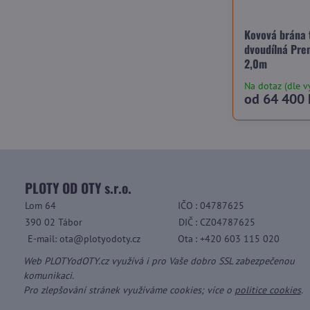
Kovová brána 
dvoudílná Pre
2,0m
Na dotaz (dle v
od 64 400 
PLOTY OD OTY s.r.o.
Lom 64
IČO
: 04787625
390 02 Tábor
DIČ
: CZ04787625
E-mail: ota@plotyodoty.cz
Ota
: +420 603 115 020
Web PLOTYodOTY.cz využívá i pro Vaše dobro SSL zabezpečenou
komunikaci.
Pro zlepšování stránek využíváme cookies; více o
politice cookies
.