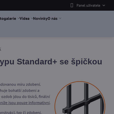
Panel uživatele
togalerie
Videa
Novinky
O nás
5
typu Standard+ se špičkou
žadovanou míru zdobení.
uje bohatší zdobení a
ozdob jdou do tisíců, finální
 níže jsou pouze informativní
.
trukci, typ či zdobení.