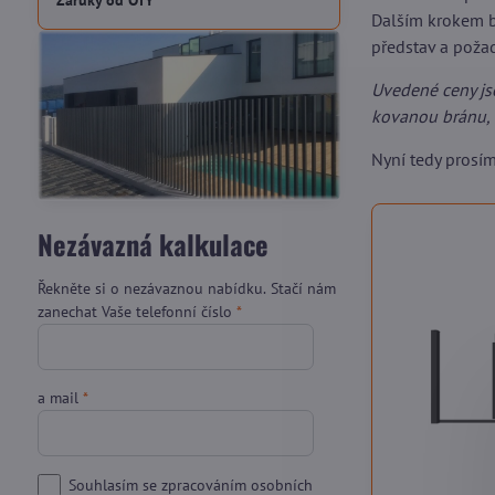
Záruky od OTY
Dalším krokem b
představ a pož
Uvedené ceny js
kovanou bránu, 
Nyní tedy prosí
Nezávazná kalkulace
Řekněte si o nezávaznou nabídku. Stačí nám
zanechat Vaše telefonní číslo
*
a mail
*
Souhlasím se zpracováním osobních