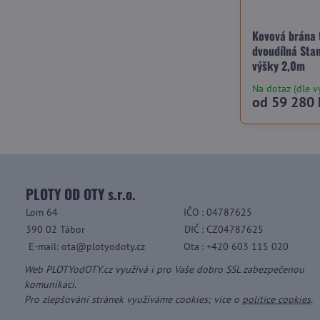
Kovová brána 
dvoudílná Sta
výšky 2,0m
Na dotaz (dle v
od 59 280 
PLOTY OD OTY s.r.o.
Lom 64
IČO
: 04787625
390 02 Tábor
DIČ
: CZ04787625
E-mail: ota@plotyodoty.cz
Ota
: +420 603 115 020
Web PLOTYodOTY.cz využívá i pro Vaše dobro SSL zabezpečenou
komunikaci.
Pro zlepšování stránek využíváme cookies; více o
politice cookies
.