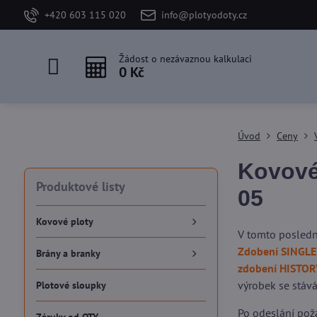
+420 603 115 020
info@plotyodoty.cz
Žádost o nezávaznou kalkulaci
0 Kč
Úvod
Ceny
Kovové
Produktové listy
05
Kovové ploty
V tomto posledn
Zdobení SINGLE
Brány a branky
zdobení HISTOR
výrobek se stává
Plotové sloupky
Po odeslání pož