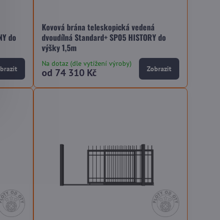
á
Kovová brána teleskopická vedená
NY do
dvoudílná Standard+ SP05 HISTORY do
výšky 1,5m
Na dotaz (dle vytížení výroby)
brazit
Zobrazit
od 74 310 Kč