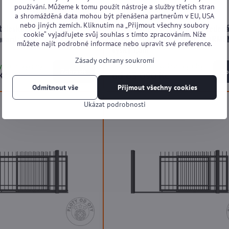
používání. Můžeme k tomu použít nástroje a služby třetích stran
a shromážděná data mohou být přenášena partnerům v EU, USA
nebo jiných zemích. Kliknutím na „Přijmout všechny soubory
teleskopická vedená
Kovová brána teleskopická veden
cookie“ vyjadřujete svůj souhlas s tímto zpracováním. Níže
ndard+ SP05 SINGLE do
dvoudílná Standard+ SP05 HARMO
můžete najít podrobné informace nebo upravit své preference.
výšky 1,5m
Zásady ochrany soukromí
ytížení výroby)
Na dotaz (dle vytížení výroby)
Zobrazit
Zo
Kč
od 63 090 Kč
Odmítnout vše
Přijmout všechny cookies
Ukázat podrobnosti