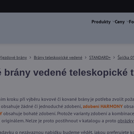
Produkty
Ceny
Fo
Vjezdové brány
Brány teleskopické vedené
STANDARD+
Špička 0
 brány vedené teleskopické 
ím kroku při výběru kovové či kované brány je potřeba zvolit po
obsahuje žádné či jednoduché zdobení,
zdobení HARMONY
obsah
Y
obsahuje bohaté zdobení. Protože varianty zdobení a kombinace 
 originálem. Nelze je proto postihnout v katalogu a proto
obrázky
adavku o nezávaznou nabídku budeme vědět, jakou preferujete kons