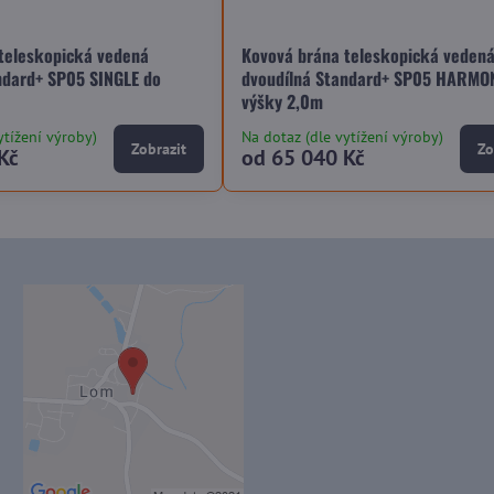
teleskopická vedená
Kovová brána teleskopická veden
ndard+ SP05 SINGLE do
dvoudílná Standard+ SP05 HARMO
výšky 2,0m
ytížení výroby)
Na dotaz (dle vytížení výroby)
Zobrazit
Zo
Kč
od 65 040 Kč