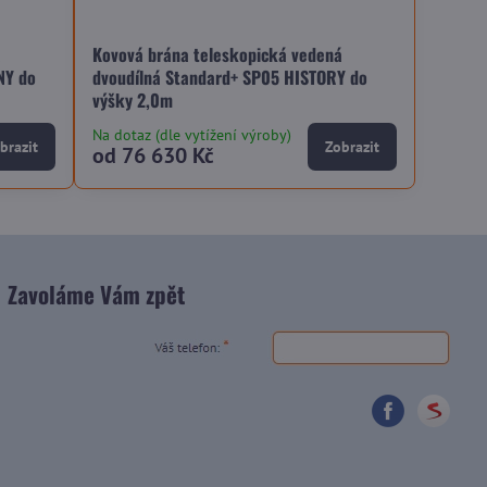
á
Kovová brána teleskopická vedená
NY do
dvoudílná Standard+ SP05 HISTORY do
výšky 2,0m
Na dotaz (dle vytížení výroby)
brazit
Zobrazit
od 76 630 Kč
Zavoláme Vám zpět