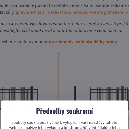
ude, samozřejmě pokud to uvítáte, že se s Vámi osobně setkáme 
adavků
připravíme finální nezávaznou nabídku včetně grafického 
ou za kovovou vjezdovou bránu bez nebo včetně kovaných prvků.
neváhejte nás kontaktovat a rádi Vám připravíme cenu na míru.
m vyberte preferovanou
míru zdobení
a
variantu délky brány
.
Předvolby soukromí
Soubory cookie používáme k vylepšení vaší návštěvy tohoto
webu, k analýze jeho výkonu a ke shromažďování údajů o jeho