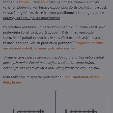
zdobení a
zdobení HISTORY
obsahuje bohaté zdobení. Protože
varianty zdobení a kombinace ozdob jdou do tisíců, finální výrobek
se stává originálem. Nelze je proto postihnout v katalogu a proto
obrázky níže jsou pouze informativní
.
Po odeslání požadavku o nezávaznou nabídku budeme vědět, jakou
preferujete konstrukci, typ či zdobení. Dalším krokem bude,
samozřejmě pokud to uvítáte, že se s Vámi osobně setkáme a na
základě doplnění Vašich představ a požadavků
připravíme finální
nezávaznou nabídku včetně grafického návrhu
.
Uvedené ceny jsou za kovovou vjezdovou bránu bez nebo včetně
kovaných prvků. Pokud máte zájem o celou kovanou bránu,
neváhejte nás kontaktovat a rádi Vám připravíme cenu na míru.
Nyní tedy prosím vyberte preferovanou
míru zdobení
a
variantu
délky brány
.