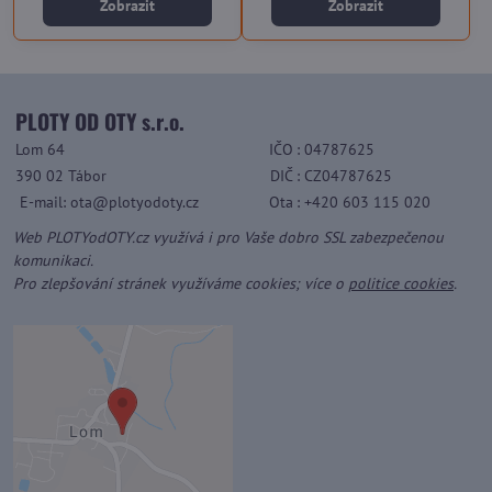
Zobrazit
Zobrazit
PLOTY OD OTY s.r.o.
Lom 64
IČO
: 04787625
390 02 Tábor
DIČ
: CZ04787625
E-mail: ota@plotyodoty.cz
Ota
: +420 603 115 020
Web PLOTYodOTY.cz využívá i pro Vaše dobro SSL zabezpečenou
komunikaci.
Pro zlepšování stránek využíváme cookies; více o
politice cookies
.