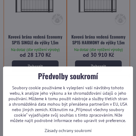
Kovová brána vedená Economy
Kovová brána vedená Economy
SP15 SINGLE do výšky 1,5m
SP15 HARMONY do výšky 1,5m
Na dotaz (dle vytížení výroby)
Na dotaz (dle vytížení výroby)
od 28 170 Kč
od 30 910 Kč
Zobrazit
Zobrazit
Předvolby soukromí
Soubory cookie používáme k vylepšení vaší návštěvy tohoto
webu, k analýze jeho výkonu a ke shromažďování údajů o jeho
používání. Můžeme k tomu použít nástroje a služby třetích stran
a shromážděná data mohou být přenášena partnerům v EU, USA
nebo jiných zemích. Kliknutím na „Přijmout všechny soubory
cookie“ vyjadřujete svůj souhlas s tímto zpracováním. Níže
můžete najít podrobné informace nebo upravit své preference.
Zásady ochrany soukromí