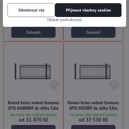
Kovová brána vedená Economy
conomy SP15 SINGLE do výšky
SP15 HISTORY do výšky 1,5m
2,0m
Odmítnout vše
Přijmout všechny cookies
Na dotaz (dle vytížení výroby)
Na dotaz (dle vytížení výroby)
Ukázat podrobnosti
od 36 400 Kč
od 29 040 Kč
Zobrazit
Zobrazit
Kovová brána vedená Economy
Kovová brána vedená Economy
SP15 HARMONY do výšky 2,0m
SP15 HISTORY do výšky 2,0m
Na dotaz (dle vytížení výroby)
Na dotaz (dle vytížení výroby)
od 31 870 Kč
od 37 530 Kč