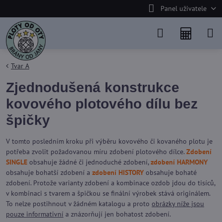
Panel uživatele
Tvar A
Zjednodušená konstrukce
kovového plotového dílu bez
špičky
V tomto posledním kroku při výběru kovového či kovaného plotu je
potřeba zvolit požadovanou míru zdobení plotového dílce.
Zdobení
SINGLE
obsahuje žádné či jednoduché zdobení,
zdobení HARMONY
obsahuje bohatší zdobení a
zdobení HISTORY
obsahuje bohaté
zdobení. Protože varianty zdobení a kombinace ozdob jdou do tisíců,
v kombinaci s tvarem a špičkou se finální výrobek stává originálem.
To nelze postihnout v žádném katalogu a proto
obrázky níže jsou
pouze informativní
a znázorňují jen bohatost zdobení.