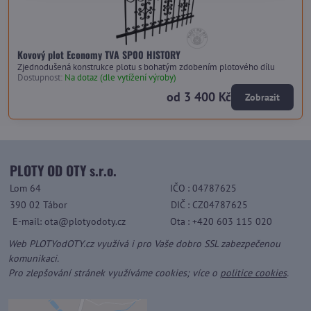
Kovový plot Economy TVA SP00 HISTORY
Zjednodušená konstrukce plotu s bohatým zdobením plotového dílu
Dostupnost:
Na dotaz (dle vytížení výroby)
od 3 400 Kč
Zobrazit
PLOTY OD OTY s.r.o.
Lom 64
IČO
: 04787625
390 02 Tábor
DIČ
: CZ04787625
E-mail: ota@plotyodoty.cz
Ota
: +420 603 115 020
Web PLOTYodOTY.cz využívá i pro Vaše dobro SSL zabezpečenou
komunikaci.
Pro zlepšování stránek využíváme cookies; více o
politice cookies
.