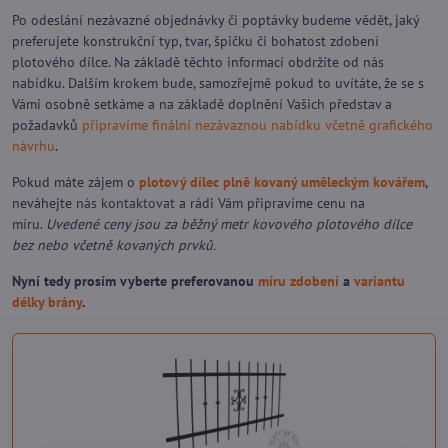
Po odeslání nezávazné objednávky či poptávky budeme vědět, jaký
preferujete konstrukční typ, tvar, špičku či bohatost zdobení
plotového dílce. Na základě těchto informací obdržíte od nás
nabídku. Dalším krokem bude, samozřejmě pokud to uvítáte, že se s
Vámi osobně setkáme a na základě doplnění Vašich představ a
požadavků
připravíme finální nezávaznou nabídku včetně grafického
návrhu
.
Pokud máte zájem o
plotový dílec plně kovaný uměleckým kovářem
,
neváhejte
nás kontaktovat
a rádi Vám připravíme cenu na
míru.
Uvedené ceny jsou za běžný metr kovového plotového dílce
bez nebo včetně kovaných prvků.
Nyní tedy prosím vyberte preferovanou
míru zdobení
a
variantu
délky brány
.