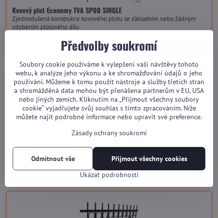
Kovový plot Economy TVA SP00 SINGLE
Zjednodušená konstrukce kovového plotu se základním nebo žádným
zdobením plotového dílu
Dostupnost:
Na dotaz (dle vytížení výroby)
Předvolby soukromí
od 2 070 Kč
Zobrazit
Soubory cookie používáme k vylepšení vaší návštěvy tohoto
webu, k analýze jeho výkonu a ke shromažďování údajů o jeho
používání. Můžeme k tomu použít nástroje a služby třetích stran
a shromážděná data mohou být přenášena partnerům v EU, USA
nebo jiných zemích. Kliknutím na „Přijmout všechny soubory
cookie“ vyjadřujete svůj souhlas s tímto zpracováním. Níže
můžete najít podrobné informace nebo upravit své preference.
Kovový plot Economy TVA SP00 HARMONY
Zásady ochrany soukromí
Zjednodušená konstrukce kovového plotu s pokročilými prvky zdobení
plotového dílu
Dostupnost:
Na dotaz (dle vytížení výroby)
Odmítnout vše
Přijmout všechny cookies
od 2 320 Kč
Zobrazit
Ukázat podrobnosti