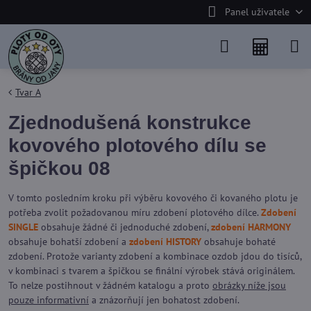
Panel uživatele
Tvar A
Zjednodušená konstrukce
kovového plotového dílu se
špičkou 08
V tomto posledním kroku při výběru kovového či kovaného plotu je
potřeba zvolit požadovanou míru zdobení plotového dílce.
Zdobení
SINGLE
obsahuje žádné či jednoduché zdobení,
zdobení HARMONY
obsahuje bohatší zdobení a
zdobení HISTORY
obsahuje bohaté
zdobení. Protože varianty zdobení a kombinace ozdob jdou do tisíců,
v kombinaci s tvarem a špičkou se finální výrobek stává originálem.
To nelze postihnout v žádném katalogu a proto
obrázky níže jsou
pouze informativní
a znázorňují jen bohatost zdobení.