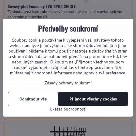
Kovový plot Economy TVA SP08 SINGLE
Zjednodušená konstrukce kovového plotu se základním nebo žádným
zdobením plotového dílu
Dostupnost:
Na dotaz (dle vytížení výroby)
Předvolby soukromí
od 2 460 Kč
Zobrazit
Soubory cookie používáme k vylepšení vaší návštěvy tohoto
webu, k analýze jeho výkonu a ke shromažďování údajů o jeho
používání. Můžeme k tomu použít nástroje a služby třetích stran
a shromážděná data mohou být přenášena partnerům v EU, USA
nebo jiných zemích. Kliknutím na „Přijmout všechny soubory
cookie“ vyjadřujete svůj souhlas s tímto zpracováním. Níže
můžete najít podrobné informace nebo upravit své preference.
Kovový plot Economy TVA SP08 HARMONY
Zásady ochrany soukromí
Zjednodušená konstrukce kovového plotu s pokročilými prvky zdobení
plotového dílu
Dostupnost:
Na dotaz (dle vytížení výroby)
Odmítnout vše
Přijmout všechny cookies
od 2 600 Kč
Zobrazit
Ukázat podrobnosti