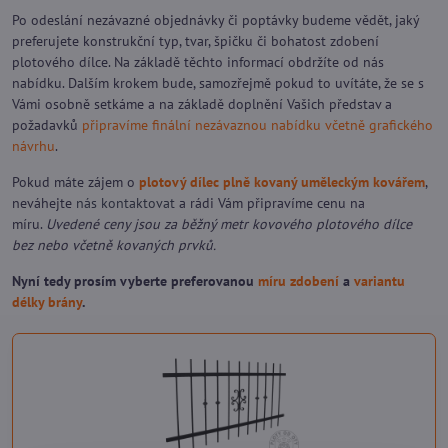
Po odeslání nezávazné objednávky či poptávky budeme vědět, jaký
preferujete konstrukční typ, tvar, špičku či bohatost zdobení
plotového dílce. Na základě těchto informací obdržíte od nás
nabídku. Dalším krokem bude, samozřejmě pokud to uvítáte, že se s
Vámi osobně setkáme a na základě doplnění Vašich představ a
požadavků
připravíme finální nezávaznou nabídku včetně grafického
návrhu
.
Pokud máte zájem o
plotový dílec plně kovaný uměleckým kovářem
,
neváhejte
nás kontaktovat
a rádi Vám připravíme cenu na
míru.
Uvedené ceny jsou za běžný metr kovového plotového dílce
bez nebo včetně kovaných prvků.
Nyní tedy prosím vyberte preferovanou
míru zdobení
a
variantu
délky brány
.