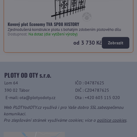
Kovový plot Economy TVA SP08 HISTORY
Zjednodušená konstrukce plotu s bohatým zdobením plotového dílu
Dostupnost:
Na dotaz (dle vytížení výroby)
od 3 730 Kč
Zobrazit
PLOTY OD OTY s.r.o.
Lom 64
IČO
: 04787625
390 02 Tábor
DIČ
: CZ04787625
E-mail: ota@plotyodoty.cz
Ota
: +420 603 115 020
Web PLOTYodOTY.cz využívá i pro Vaše dobro SSL zabezpečenou
komunikaci.
Pro zlepšování stránek využíváme cookies; více o
politice cookies
.