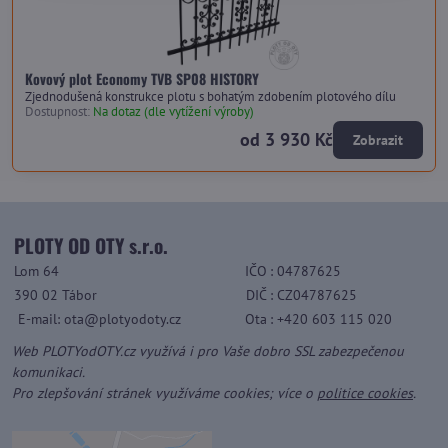
Kovový plot Economy TVB SP08 HISTORY
Zjednodušená konstrukce plotu s bohatým zdobením plotového dílu
Dostupnost:
Na dotaz (dle vytížení výroby)
od 3 930 Kč
Zobrazit
PLOTY OD OTY s.r.o.
Lom 64
IČO
: 04787625
390 02 Tábor
DIČ
: CZ04787625
E-mail: ota@plotyodoty.cz
Ota
: +420 603 115 020
Web PLOTYodOTY.cz využívá i pro Vaše dobro SSL zabezpečenou
komunikaci.
Pro zlepšování stránek využíváme cookies; více o
politice cookies
.