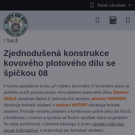
Panel uživatele
Tvar B
Zjednodušená konstrukce
kovového plotového dílu se
špičkou 08
V tomto posledním kroku při výběru kovového či kovaného plotu je
potřeba zvolit požadovanou míru zdobení plotového dílce.
Zdobení
SINGLE
obsahuje žádné či jednoduché zdobení,
zdobení HARMONY
obsahuje bohatší zdobení a
zdobení HISTORY
obsahuje bohaté
zdobení. Protože varianty zdobení a kombinace ozdob jdou do tisíců,
v kombinaci s tvarem a špičkou se finální výrobek stává originálem.
To nelze postihnout v žádném katalogu a proto
obrázky níže jsou
pouze informativní
a znázorňují jen bohatost zdobení.