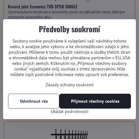
Kovový plot Economy TVB SP08 SINGLE
Zjednodušená konstrukce kovového plotu se základním nebo žádným
zdobením plotového dílu
Dostupnost:
Na dotaz (dle vytížení výroby)
Předvolby soukromí
od 2 490 Kč
Zobrazit
Soubory cookie používáme k vylepšení vaší návštěvy tohoto
webu, k analýze jeho výkonu a ke shromažďování údajů o jeho
používání. Můžeme k tomu použít nástroje a služby třetích stran
a shromážděná data mohou být přenášena partnerům v EU, USA
nebo jiných zemích. Kliknutím na „Přijmout všechny soubory
cookie“ vyjadřujete svůj souhlas s tímto zpracováním. Níže
můžete najít podrobné informace nebo upravit své preference.
Kovový plot Economy TVB SP08 HARMONY
Zásady ochrany soukromí
Zjednodušená konstrukce kovového plotu s pokročilými prvky zdobení
plotového dílu
Dostupnost:
Na dotaz (dle vytížení výroby)
Odmítnout vše
Přijmout všechny cookies
od 2 800 Kč
Zobrazit
Ukázat podrobnosti