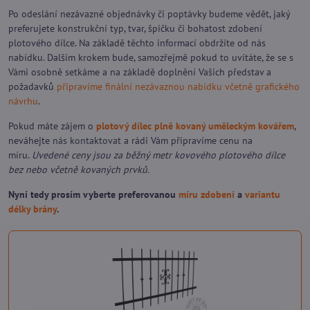
Po odeslání nezávazné objednávky či poptávky budeme vědět, jaký
preferujete konstrukční typ, tvar, špičku či bohatost zdobení
plotového dílce. Na základě těchto informací obdržíte od nás
nabídku. Dalším krokem bude, samozřejmě pokud to uvítáte, že se s
Vámi osobně setkáme a na základě doplnění Vašich představ a
požadavků
připravíme finální nezávaznou nabídku včetně grafického
návrhu
.
Pokud máte zájem o
plotový dílec plně kovaný uměleckým kovářem
,
neváhejte
nás kontaktovat
a rádi Vám připravíme cenu na
míru.
Uvedené ceny jsou za běžný metr kovového plotového dílce
bez nebo včetně kovaných prvků.
Nyní tedy prosím vyberte preferovanou
míru zdobení
a
variantu
délky brány
.