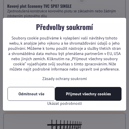
Kovový plot Economy TVC SP07 SINGLE
Zjednodušená konstrukce kovového plotu se základním nebo žádným
zdobením plotového dílu
Dostupnost:
Na dotaz (dle vytížení výroby)
Předvolby soukromí
od 2 490 Kč
Zobrazit
Soubory cookie používáme k vylepšení vaší návštěvy tohoto
webu, k analýze jeho výkonu a ke shromažďování údajů o jeho
používání. Můžeme k tomu použít nástroje a služby třetích stran
a shromážděná data mohou být přenášena partnerům v EU, USA
nebo jiných zemích. Kliknutím na „Přijmout všechny soubory
cookie“ vyjadřujete svůj souhlas s tímto zpracováním. Níže
můžete najít podrobné informace nebo upravit své preference.
Kovový plot Economy TVC SP07 HARMONY
Zásady ochrany soukromí
Zjednodušená konstrukce kovového plotu s pokročilými prvky zdobení
plotového dílu
Dostupnost:
Na dotaz (dle vytížení výroby)
Odmítnout vše
Přijmout všechny cookies
od 2 800 Kč
Zobrazit
Ukázat podrobnosti