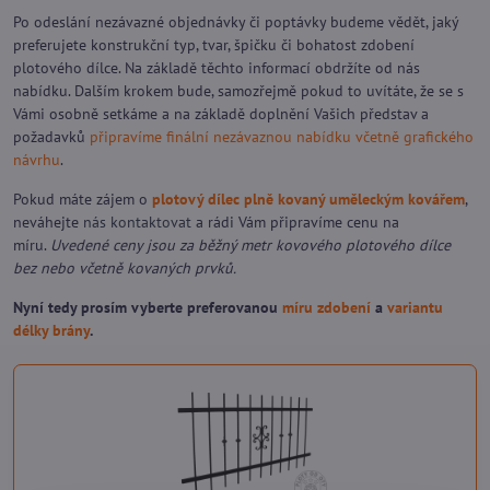
Po odeslání nezávazné objednávky či poptávky budeme vědět, jaký
preferujete konstrukční typ, tvar, špičku či bohatost zdobení
plotového dílce. Na základě těchto informací obdržíte od nás
nabídku. Dalším krokem bude, samozřejmě pokud to uvítáte, že se s
Vámi osobně setkáme a na základě doplnění Vašich představ a
požadavků
připravíme finální nezávaznou nabídku včetně grafického
návrhu
.
Pokud máte zájem o
plotový dílec plně kovaný uměleckým kovářem
,
neváhejte
nás kontaktovat
a rádi Vám připravíme cenu na
míru.
Uvedené ceny jsou za běžný metr kovového plotového dílce
bez nebo včetně kovaných prvků.
Nyní tedy prosím vyberte preferovanou
míru zdobení
a
variantu
délky brány
.