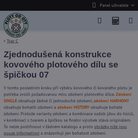
Panel uživatele
Tvar C
Zjednodušená konstrukce
kovového plotového dílu se
špičkou 07
V tomto posledním kroku při výběru kovového či kovaného plotu je
potřeba zvolit požadovanou míru zdobení plotového dílce.
Zdobení
SINGLE
obsahuje žádné či jednoduché zdobení,
zdobení HARMONY
obsahuje bohatší zdobení a
zdobení HISTORY
obsahuje bohaté
zdobení. Protože varianty zdobení a kombinace ozdob jdou do tisíců,
v kombinaci s tvarem a špičkou se finální výrobek stává originálem.
To nelze postihnout v žádném katalogu a proto
obrázky níže jsou
pouze informativní
a znázorňují jen bohatost zdobení.