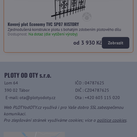
Kovový plot Economy TVC SP07 HISTORY
Zjednodušená konstrukce plotu s bohatým zdobením plotového dílu
Dostupnost:
Na dotaz (dle vytížení výroby)
od 3 930 Kč
Zobrazit
PLOTY OD OTY s.r.o.
Lom 64
IČO
: 04787625
390 02 Tábor
DIČ
: CZ04787625
E-mail: ota@plotyodoty.cz
Ota
: +420 603 115 020
Web PLOTYodOTY.cz využívá i pro Vaše dobro SSL zabezpečenou
komunikaci.
Pro zlepšování stránek využíváme cookies; více o
politice cookies
.